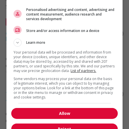
Soutien administratif
Personalised advertising and content, advertising and
content measurement, audience research and
services development
En vedette
Store and/or access information on a device
Candidat à la profession d’architecte,
bachelier en architecture ou
Learn more
technologue en architecture
Your personal data will be processed and information from
your device (cookies, unique identifiers, and other device
Québec
, QC
data) may be stored by, accessed by and shared with 207
Construction, production et
partners, or used specifically by this site. We and our partners
manutention
may use precise geolocation data.
List of partners.
Some vendors may process your personal data on the basis
of legitimate interest, which you can object to by managing
your options below. Look for a link at the bottom of this page
or in the site menu to manage or withdraw consent in privacy
Technicien(ne)/adjoint(e) comptable et
and cookie settings.
aux opérations
Allow
Québec
, QC
Comptabilité, finance et assurance
Reject