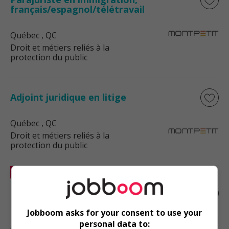
français/espagnol/télétravail
Québec
, QC
Droit et métiers reliés à la
protection du public
Adjoint juridique en litige
Québec
, QC
Droit et métiers reliés à la
protection du public
En vedette
Contributeur/contributrice de données
pour l'ia – commerce électronique
Jobboom asks for your consent to use your
personal data to:
Québec
, QC