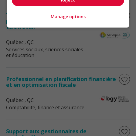
Travailleur social /travailleuse sociale
Manage options
pour le programme d’aide aux employés
télétravail
Québec
, QC
Services sociaux, sciences sociales
et éducation
Professionnel en planification financière
et en optimisation fiscale
Québec
, QC
Comptabilité, finance et assurance
Support aux gestionnaires de