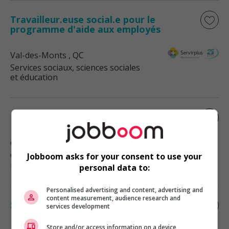
Travailleur.euse social.e pour le
programme d'aide aux employés
Val-des-Monts
, QC
Services sociaux, sciences sociales
et éducation
Estimateur en revêtement extérieur
Gatineau
, QC
Construction, production et
Jobboom asks for your consent to use your
manutention
personal data to:
Personalised advertising and content, advertising and
content measurement, audience research and
Sr financial systems manager
services development
Store and/or access information on a device