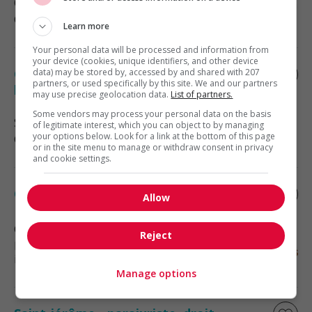
Ottawa
, ON
Comptabilité, finance et assurance
Learn more
Your personal data will be processed and information from
your device (cookies, unique identifiers, and other device
Conseiller(ère) associé(e) en gestion de
data) may be stored by, accessed by and shared with 207
partners, or used specifically by this site. We and our partners
patrimoine
may use precise geolocation data.
List of partners.
Some vendors may process your personal data on the basis
Saint-Sauveur
, QC
of legitimate interest, which you can object to by managing
your options below. Look for a link at the bottom of this page
Comptabilité, finance et assurance
or in the site menu to manage or withdraw consent in privacy
and cookie settings.
Conseiller(ère) talents et culture (3731)
Allow
Chertsey
, QC
Reject
Ressources humaines et relations
industrielles
Manage options