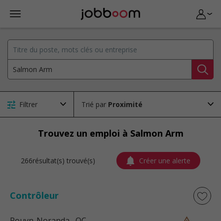
Filtrer
Trié par
Trouvez un emploi à Salmon Arm
266résultat(s) trouvé(s)
Créer une alerte
Contrôleur
Rouyn-Noranda
, QC