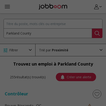
Filtrer
Trié par
Trouvez un emploi à Parkland County
255résultat(s) trouvé(s)
Créer une alerte
Contrôleur
Rouyn-Noranda
, QC