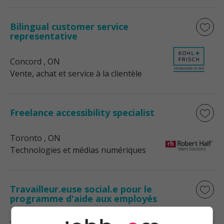
Bilingual customer service
representative
Concord
, ON
Vente, achat et service à la clientèle
Freelance accessibility specialist
Toronto
, ON
Technologies et médias numériques
Travailleur.euse social.e pour le
programme d'aide aux employés