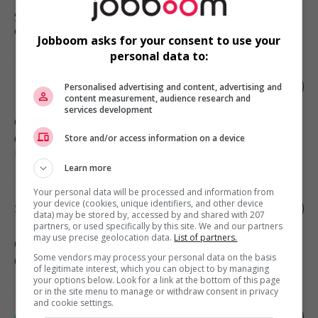
Val-des-Monts
, QC
Services sociaux, sciences sociales
et éducation
Jobboom asks for your consent to use your
personal data to:
Estimateur en revêtement extérieur
Personalised advertising and content, advertising and
content measurement, audience research and
services development
Gatineau
, QC
Construction, production et
Store and/or access information on a device
manutention
Learn more
Your personal data will be processed and information from
your device (cookies, unique identifiers, and other device
Sr financial systems manager
data) may be stored by, accessed by and shared with 207
partners, or used specifically by this site. We and our partners
may use precise geolocation data.
List of partners.
Ottawa
, ON
Some vendors may process your personal data on the basis
Comptabilité, finance et assurance
of legitimate interest, which you can object to by managing
your options below. Look for a link at the bottom of this page
or in the site menu to manage or withdraw consent in privacy
and cookie settings.
Conseiller(ère) associé(e) en gestion de