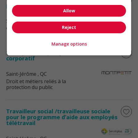
patrimoine
Allow
Saint-Sauveur
, QC
Reject
Comptabilité, finance et assurance
Manage options
Saint-jérôme - parajuriste, droit
corporatif
Saint-Jérôme
, QC
Droit et métiers reliés à la
protection du public
Travailleur social /travailleuse sociale
pour le programme d’aide aux employés
télétravail