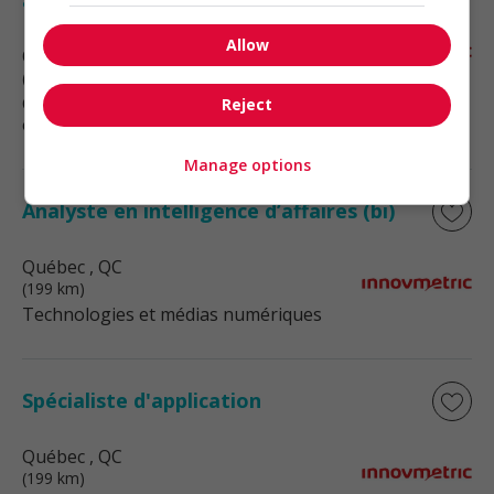
applications d’affaires
Allow
Québec
, QC
(199 km)
Génie, biopharmaceutique, sciences
Reject
et techniques scientifiques
Manage options
Analyste en intelligence d’affaires (bi)
Québec
, QC
(199 km)
Technologies et médias numériques
Spécialiste d'application
Québec
, QC
(199 km)