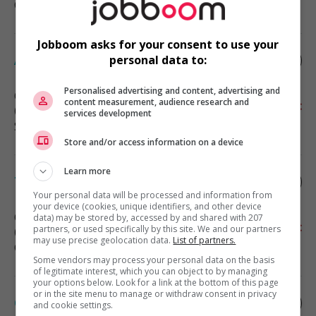
Comptabilité, finance et assurance
Jobboom asks for your consent to use your
Agent de soutien aux opérations
personal data to:
Personalised advertising and content, advertising and
Québec
, QC
content measurement, audience research and
(199 km)
services development
Soutien administratif
Store and/or access information on a device
Learn more
Technicien comptable
Your personal data will be processed and information from
your device (cookies, unique identifiers, and other device
Québec
, QC
data) may be stored by, accessed by and shared with 207
partners, or used specifically by this site. We and our partners
(199 km)
may use precise geolocation data.
List of partners.
Comptabilité, finance et assurance
Some vendors may process your personal data on the basis
of legitimate interest, which you can object to by managing
your options below. Look for a link at the bottom of this page
or in the site menu to manage or withdraw consent in privacy
Coordonnateur, solutions numériques et
and cookie settings.