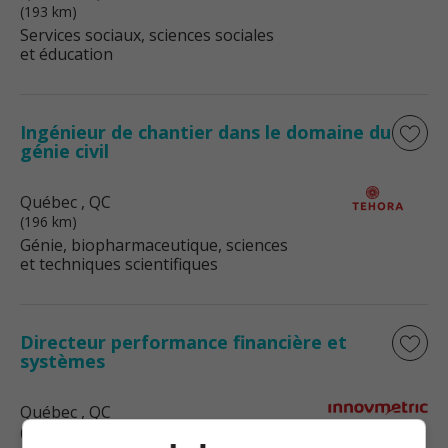
(193 km)
Services sociaux, sciences sociales
et éducation
Ingénieur de chantier dans le domaine du
génie civil
Québec
, QC
(196 km)
Génie, biopharmaceutique, sciences
et techniques scientifiques
Directeur performance financière et
systèmes
Québec
, QC
(199 km)