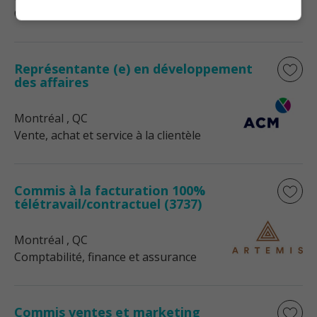
Comptabilité, finance et assurance
Représentante (e) en développement
des affaires
Montréal
, QC
Vente, achat et service à la clientèle
Commis à la facturation 100%
télétravail/contractuel (3737)
Montréal
, QC
Comptabilité, finance et assurance
Commis ventes et marketing