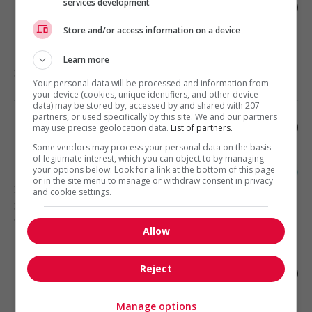
services development
Coordonnateur(trice) administratif(ve)
et comptable
Store and/or access information on a device
Longueuil
, QC
Learn more
Soutien administratif
Your personal data will be processed and information from
your device (cookies, unique identifiers, and other device
data) may be stored by, accessed by and shared with 207
partners, or used specifically by this site. We and our partners
Travailleur social /travailleuse sociale
may use precise geolocation data.
List of partners.
pour le programme d’aide aux employés
Some vendors may process your personal data on the basis
télétravail
of legitimate interest, which you can object to by managing
your options below. Look for a link at the bottom of this page
or in the site menu to manage or withdraw consent in privacy
Saint-Jérôme
, QC
and cookie settings.
Services sociaux, sciences sociales
et éducation
Allow
Reject
Planificateur financier
Manage options
Laval
, QC