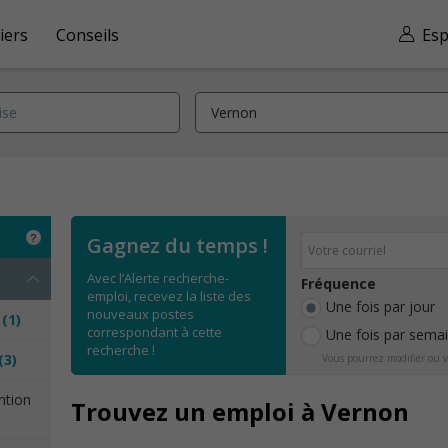
iers
Conseils
Esp
Gagnez du temps !
Avec l’Alerte recherche-
Fréquence
emploi, recevez la liste des
Une fois par jour
nouveaux postes
n
(1)
correspondant à cette
Une fois par sema
recherche !
(3)
Vous pourrez modifier ou v
ention
Trouvez un emploi à Vernon