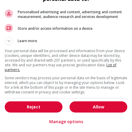
Services sociaux, sciences
sociales et éducation
Personalised advertising and content, advertising and content
measurement, audience research and services development
Planificateur financier
Store and/or access information on a device
Laval
, QC
Comptabilité, finance et
Learn more
assurance
Your personal data will be processed and information from your device
(cookies, unique identifiers, and other device data) may be stored by,
accessed by and shared with 207 partners, or used specifically by this
Représentante (e) en
site. We and our partners may use precise geolocation data.
List of
développement des affaires
partners.
Montréal
, QC
Some vendors may process your personal data on the basis of legitimate
Vente, achat et service à
interest, which you can object to by managing your options below. Look
la clientèle
for a link at the bottom of this page or in the site menu to manage or
withdraw consent in privacy and cookie settings.
Commis à la facturation 100%
Reject
Allow
télétravail/contractuel (3737)
Montréal
, QC
Manage options
Comptabilité, finance et
assurance