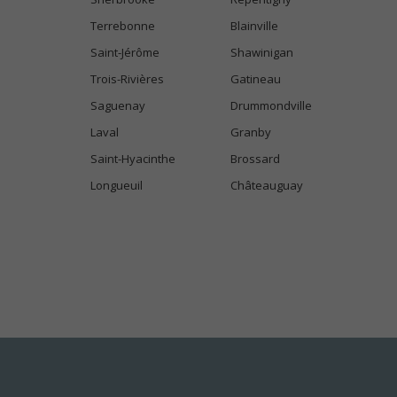
Terrebonne
Blainville
Saint-Jérôme
Shawinigan
Trois-Rivières
Gatineau
Saguenay
Drummondville
Laval
Granby
Saint-Hyacinthe
Brossard
Longueuil
Châteauguay