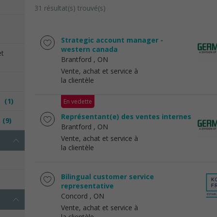
31 résultat(s) trouvé(s)
Strategic account manager -
western canada
et
Brantford
, ON
Vente, achat et service à
la clientèle
es
(1)
En vedette
Représentant(e) des ventes internes
e
(9)
Brantford
, ON
Vente, achat et service à
la clientèle
Bilingual customer service
representative
Concord
, ON
Vente, achat et service à
la clientèle