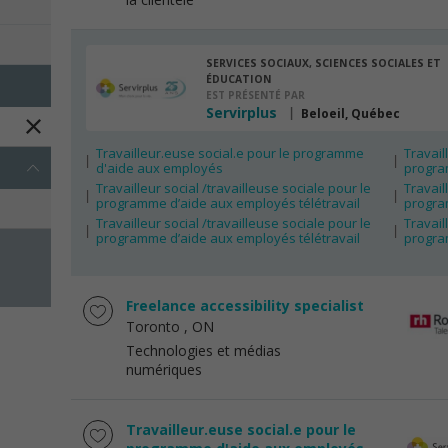
SERVICES SOCIAUX, SCIENCES SOCIALES ET
ÉDUCATION
EST PRÉSENTÉ PAR
Servirplus
Beloeil, Québec
Travailleur.euse social.e pour le programme
Travail
d'aide aux employés
progra
Travailleur social /travailleuse sociale pour le
Travail
programme d’aide aux employés télétravail
progra
Travailleur social /travailleuse sociale pour le
Travail
programme d’aide aux employés télétravail
progra
Freelance accessibility specialist
Toronto
, ON
Technologies et médias
numériques
Travailleur.euse social.e pour le