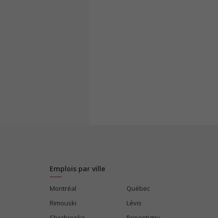
Emplois par ville
Montréal
Québec
Rimouski
Lévis
Sherbrooke
Repentigny