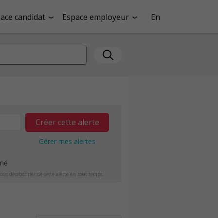
ace candidat
Espace employeur
En
Créer cette alerte
Gérer mes alertes
ine
ous désabonner de cette alerte en tout temps.