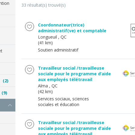
ention
33 résultat(s) trouvé(s)
Coordonnateur(trice)
administratif(ve) et comptable
Longueuil
, QC
(41 km)
Soutien administratif
et
Travailleur social /travailleuse
sociale pour le programme d’aide
aux employés télétravail
es
(2)
Alma
, QC
(42 km)
e
(9)
Services sociaux, sciences
sociales et éducation
Travailleur social /travailleuse
sociale pour le programme d’aide
aux employés télétravail