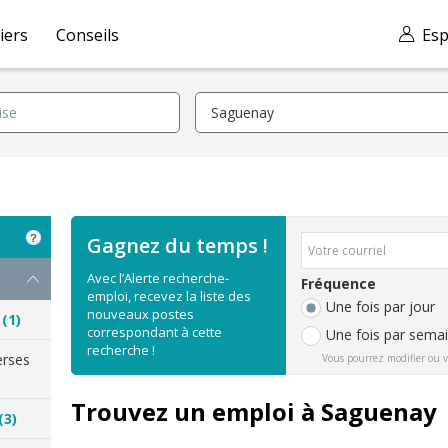
iers
Conseils
Esp
Gagnez du temps !
Avec l’Alerte recherche-
Fréquence
emploi, recevez la liste des
Une fois par jour
nouveaux postes
n
(1)
correspondant à cette
Une fois par sema
recherche !
erses
Vous pourrez modifier ou v
Trouvez un emploi à Saguenay
(3)