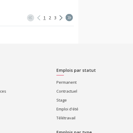
1
2
3
Emplois par statut
Permanent
ices
Contractuel
Stage
Emploi d'été
Télétravail
Emplois par type