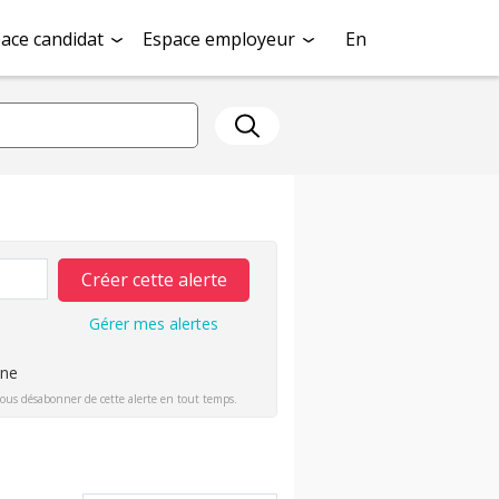
ace candidat
Espace employeur
En
Créer cette alerte
Gérer mes alertes
ine
ous désabonner de cette alerte en tout temps.