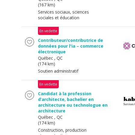
(167 km)
Services sociaux, sciences
sociales et éducation
En vedette
Contributeur/contributrice de
données pour l'ia – commerce
électronique
Québec
, QC
(174 km)
Soutien administratif
En vedette
Candidat à la profession
d’architecte, bachelier en
architecture ou technologue en
architecture
Québec
, QC
(174 km)
Construction, production