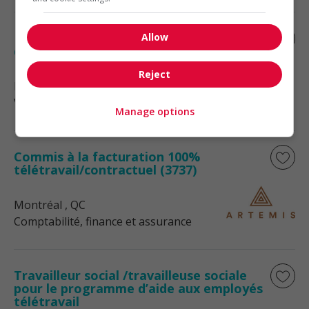
Représentante (e) en développement
Allow
des affaires
Reject
Montréal
, QC
Vente, achat et service à la clientèle
Manage options
Commis à la facturation 100%
télétravail/contractuel (3737)
Montréal
, QC
Comptabilité, finance et assurance
Travailleur social /travailleuse sociale
pour le programme d’aide aux employés
télétravail