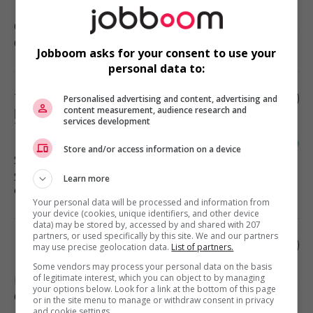
Ottawa
, ON
Comptabilité, finance et assurance
Jobboom asks for your consent to use your
personal data to:
Travailleur social /travailleuse sociale
Personalised advertising and content, advertising and
pour le programme d’aide aux employés
content measurement, audience research and
services development
télétravail
Store and/or access information on a device
Saint-Jérôme
, QC
Services sociaux, sciences sociales
Learn more
et éducation
Your personal data will be processed and information from
your device (cookies, unique identifiers, and other device
data) may be stored by, accessed by and shared with 207
partners, or used specifically by this site. We and our partners
Planificateur financier
may use precise geolocation data.
List of partners.
Some vendors may process your personal data on the basis
of legitimate interest, which you can object to by managing
Laval
, QC
your options below. Look for a link at the bottom of this page
Comptabilité, finance et assurance
or in the site menu to manage or withdraw consent in privacy
and cookie settings.