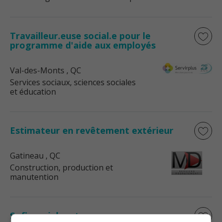
Travailleur.euse social.e pour le
programme d'aide aux employés
Val-des-Monts
, QC
Services sociaux, sciences sociales
et éducation
Estimateur en revêtement extérieur
Gatineau
, QC
Construction, production et
manutention
Sr financial systems manager