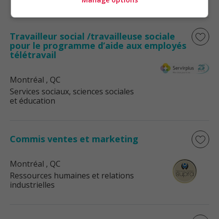
Travailleur social /travailleuse sociale
pour le programme d’aide aux employés
télétravail
Montréal
, QC
Services sociaux, sciences sociales
et éducation
Commis ventes et marketing
Montréal
, QC
Ressources humaines et relations
industrielles