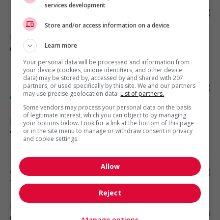
services development
Planificateur financier
Store and/or access information on a device
Laval
, QC
Learn more
Comptabilité, finance et assurance
Your personal data will be processed and information from
your device (cookies, unique identifiers, and other device
data) may be stored by, accessed by and shared with 207
Représentante (e) en développement
partners, or used specifically by this site. We and our partners
may use precise geolocation data.
List of partners.
des affaires
Some vendors may process your personal data on the basis
of legitimate interest, which you can object to by managing
Montréal
, QC
your options below. Look for a link at the bottom of this page
or in the site menu to manage or withdraw consent in privacy
Vente, achat et service à la clientèle
and cookie settings.
Allow
Commis à la facturation 100%
télétravail/contractuel (3737)
Reject
Montréal
, QC
Comptabilité, finance et assurance
Manage options