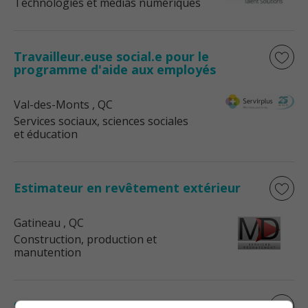
Technologies et médias numériques
Travailleur.euse social.e pour le
programme d'aide aux employés
Val-des-Monts
, QC
Services sociaux, sciences sociales
et éducation
Estimateur en revêtement extérieur
Gatineau
, QC
Construction, production et
manutention
Sr financial systems manager