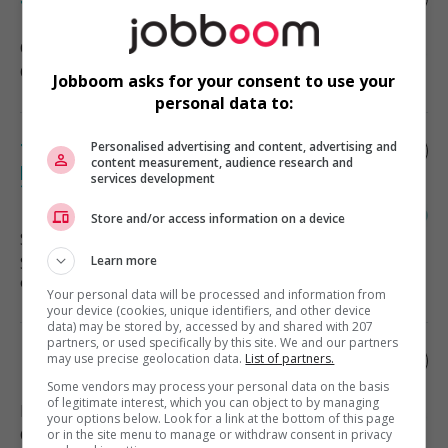
Ottawa
, ON
Comptabilité, finance et assurance
Jobboom asks for your consent to use your
personal data to:
Personalised advertising and content, advertising and
Travailleur social /travailleuse sociale
content measurement, audience research and
pour le programme d’aide aux employés
services development
télétravail
Store and/or access information on a device
Saint-Jérôme
, QC
Learn more
Services sociaux, sciences sociales
et éducation
Your personal data will be processed and information from
your device (cookies, unique identifiers, and other device
data) may be stored by, accessed by and shared with 207
partners, or used specifically by this site. We and our partners
Planificateur financier
may use precise geolocation data.
List of partners.
Some vendors may process your personal data on the basis
of legitimate interest, which you can object to by managing
Laval
, QC
your options below. Look for a link at the bottom of this page
Comptabilité, finance et assurance
or in the site menu to manage or withdraw consent in privacy