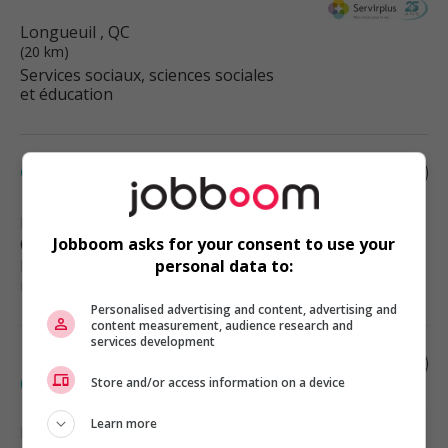
Longueuil
, QC
(20 km)
Services sociaux, sciences sociales
et éducation
Commis ventes et marketing
Montréal
, QC
(22 km)
Jobboom asks for your consent to use your
Ressources humaines et relations
personal data to:
industrielles
Personalised advertising and content, advertising and
content measurement, audience research and
services development
Développeur principal, full stack
(télétravail - boucherville)
Store and/or access information on a device
Learn more
Boucherville
, QC