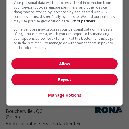
(24 km)
Your personal data will be processed and information from
Vente, achat et service à la clientèle
your device (cookies, unique identifiers, and other device
data) may be stored by, accessed by and shared with 207
partners, or used specifically by this site. We and our partners
may use precise geolocation data.
List of partners.
Some vendors may process your personal data on the basis
Coordonnateur, support aux opérations
of legitimate interest, which you can object to by managing
pro - électroménagers (télétravail -
your options below. Look for a link at the bottom of this page
boucherville)
or in the site menu to manage or withdraw consent in privacy
and cookie settings.
Boucherville
, QC
(24 km)
Allow
Vente, achat et service à la clientèle
Reject
Analyste principal(e), analytiques web ( à
Manage options
distance)
Boucherville
, QC
(24 km)
Vente, achat et service à la clientèle