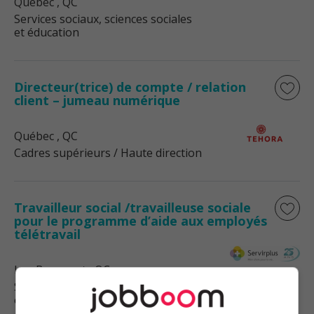
Québec
, QC
Services sociaux, sciences sociales
et éducation
Directeur(trice) de compte / relation
client – jumeau numérique
Québec
, QC
Cadres supérieurs / Haute direction
Travailleur social /travailleuse sociale
pour le programme d’aide aux employés
télétravail
Lac-Beauport
, QC
Services sociaux, sciences sociales
et éducation