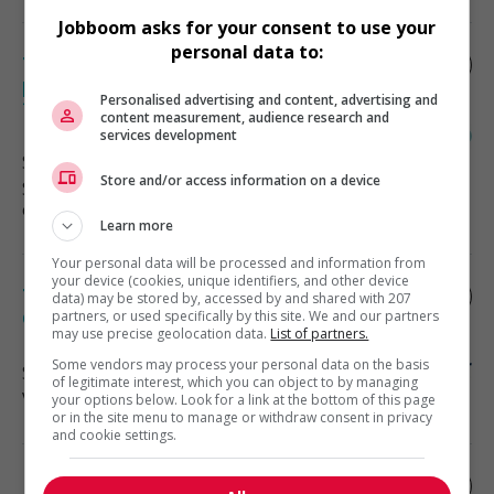
Jobboom asks for your consent to use your
personal data to:
Travailleur social /travailleuse sociale
pour le programme d’aide aux employés
Personalised advertising and content, advertising and
télétravail
content measurement, audience research and
services development
Sherbrooke
, QC
Store and/or access information on a device
Services sociaux, sciences sociales
et éducation
Learn more
Your personal data will be processed and information from
your device (cookies, unique identifiers, and other device
Technicien au support technique -
data) may be stored by, accessed by and shared with 207
drummondville
partners, or used specifically by this site. We and our partners
may use precise geolocation data.
List of partners.
Some vendors may process your personal data on the basis
Sherbrooke
, QC
of legitimate interest, which you can object to by managing
Vente, achat et service à la clientèle
your options below. Look for a link at the bottom of this page
or in the site menu to manage or withdraw consent in privacy
and cookie settings.
Estimateur(trice) immotique -