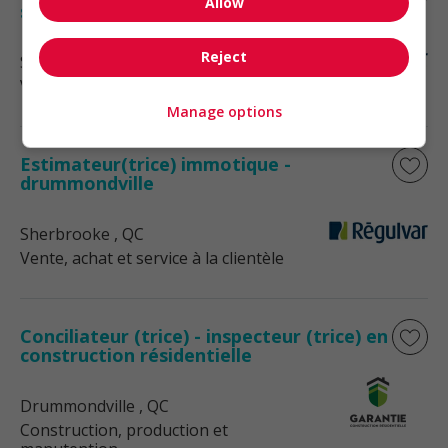
Allow
sherbrooke
Reject
Sherbrooke
, QC
Vente, achat et service à la clientèle
Manage options
Estimateur(trice) immotique -
drummondville
Sherbrooke
, QC
Vente, achat et service à la clientèle
Conciliateur (trice) - inspecteur (trice) en
construction résidentielle
Drummondville
, QC
Construction, production et