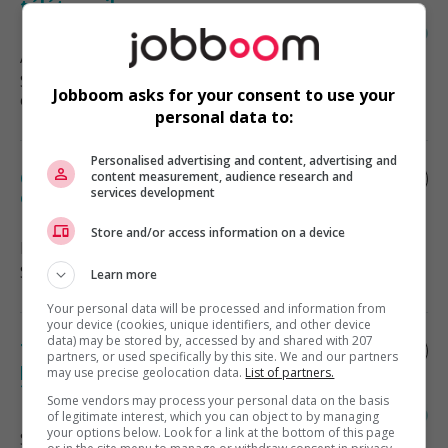
télétravail
Alma
, QC
Services sociaux, sciences sociales
Jobboom asks for your consent to use your
et éducation
personal data to:
Personalised advertising and content, advertising and
Coordonnateur(trice) administratif(ve)
content measurement, audience research and
services development
et comptable
Store and/or access information on a device
Longueuil
, QC
Soutien administratif
Learn more
Your personal data will be processed and information from
your device (cookies, unique identifiers, and other device
data) may be stored by, accessed by and shared with 207
Travailleur social /travailleuse sociale
partners, or used specifically by this site. We and our partners
pour le programme d’aide aux employés
may use precise geolocation data.
List of partners.
télétravail
Some vendors may process your personal data on the basis
of legitimate interest, which you can object to by managing
your options below. Look for a link at the bottom of this page
Saint-Jérôme
, QC