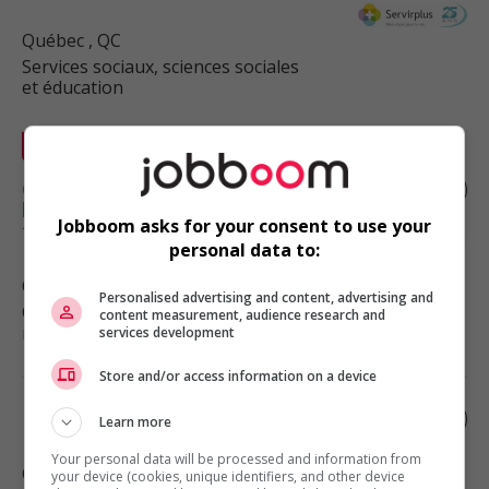
Québec
, QC
Services sociaux, sciences sociales
et éducation
En vedette
Candidat à la profession d’architecte,
bachelier en architecture ou
Jobboom asks for your consent to use your
technologue en architecture
personal data to:
Québec
, QC
Personalised advertising and content, advertising and
Construction, production et
content measurement, audience research and
manutention
services development
Store and/or access information on a device
Ingénieur forestier - télétravail
Learn more
Your personal data will be processed and information from
Québec
, QC
your device (cookies, unique identifiers, and other device