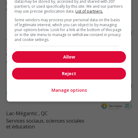
data) may be stored by, accessed by and shared with 207
Génie, biopharmaceutique, sciences
partners, or used specifically by this site. We and our partners
et techniques scientifiques
may use precise geolocation data.
List of partners.
Some vendors may process your personal data on the basis
of legitimate interest, which you can object to by managing
your options below. Look for a link at the bottom of this page
Directeur(trice) de compte / relation
or in the site menu to manage or withdraw consent in privacy
client – jumeau numérique
and cookie settings.
Québec
, QC
Allow
Cadres supérieurs / Haute direction
Reject
Travailleur social /travailleuse sociale
Manage options
pour le programme d’aide aux employés
télétravail
Lac-Mégantic
, QC
Services sociaux, sciences sociales
et éducation