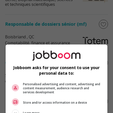
et techniques scientifiques
Responsable de dossiers sénior (mf)
Boisbriand
, QC
Comptabilité, finance et assurance
Conseiller en sécurité financière
Jobboom asks for your consent to use your
personal data to:
Saint-Eustache
, QC
Comptabilité, finance et assurance
Personalised advertising and content, advertising and
content measurement, audience research and
services development
Directeur de la comptabilité
Store and/or access information on a device
Learn more