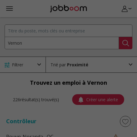
Filtrer
Trié par
Trouvez un emploi à Vernon
226résultat(s) trouvé(s)
Créer une alerte
Contrôleur
Rouyn-Noranda
, QC