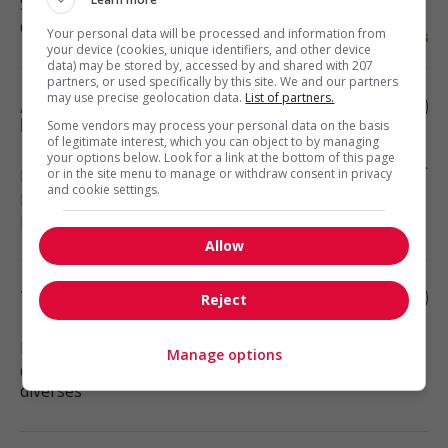
Saint-Eustache
, QC
Cadres supérieurs / Haute direction
Your personal data will be processed and information from
your device (cookies, unique identifiers, and other device
data) may be stored by, accessed by and shared with 207
partners, or used specifically by this site. We and our partners
may use precise geolocation data.
List of partners.
Adjoint juridique en litige | domaine de
la construction
Some vendors may process your personal data on the basis
of legitimate interest, which you can object to by managing
your options below. Look for a link at the bottom of this page
Boisbriand
or in the site menu to manage or withdraw consent in privacy
, QC
and cookie settings.
Droit et métiers reliés à la
protection du public
Allow
Technicien sur la route
Reject
Laval
, QC
Manage options
Commerce et offres de services
diverses