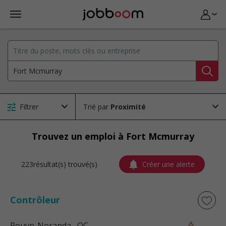
Filtrer
Trié par
Trouvez un emploi à Fort Mcmurray
223résultat(s) trouvé(s)
Créer une alerte
Contrôleur
Rouyn-Noranda
, QC