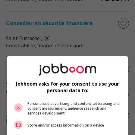
Conseiller en sécurité financière
Saint-Eustache
, QC
Comptabilité, finance et assurance
Directeur de la comptabilité
Jobboom asks for your consent to use your
Saint-Eustache
, QC
personal data to:
Cadres supérieurs / Haute direction
Personalised advertising and content, advertising and
content measurement, audience research and
services development
Adjoint juridique en litige | domaine de
la construction
Store and/or access information on a device