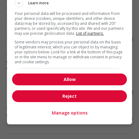
Boisbriand
, QC
Learn more
Droit et métiers reliés à la
Your personal data will be processed and information from
protection du public
your device (cookies, unique identifiers, and other device
data) may be stored by, accessed by and shared with 207
partners, or used specifically by this site. We and our partners
may use precise geolocation data.
List of partners.
Technicien sur la route
Some vendors may process your personal data on the basis
of legitimate interest, which you can object to by managing
your options below. Look for a link at the bottom of this page
Laval
, QC
or in the site menu to manage or withdraw consent in privacy
Commerce et offres de services
and cookie settings.
diverses
Allow
Estimateur (3520)
Reject
Laval
, QC
Manage options
Construction, production et
manutention