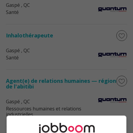
Gaspé
, QC
Santé
Inhalothérapeute
Gaspé
, QC
Santé
Agent(e) de relations humaines — région
de l'abitibi
Gaspé
, QC
Ressources humaines et relations
industrielles