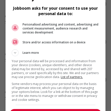
Infirmières et infirmiers clinicien(ne)s
Jobboom asks for your consent to use your
personal data to:
Gaspé
, QC
Santé
Personalised advertising and content, advertising and
content measurement, audience research and
services development
Infirmières et infirmiers clinicien(ne)s
Store and/or access information on a device
Learn more
Gaspé
, QC
Santé
Your personal data will be processed and information from
your device (cookies, unique identifiers, and other device
data) may be stored by, accessed by and shared with 207
partners, or used specifically by this site. We and our partners
may use precise geolocation data.
List of partners.
Infirmières et infirmiers clinicien(ne)s
Some vendors may process your personal data on the basis
of legitimate interest, which you can object to by managing
Gaspé
, QC
your options below. Look for a link at the bottom of this page
or in the site menu to manage or withdraw consent in privacy
Santé
and cookie settings.