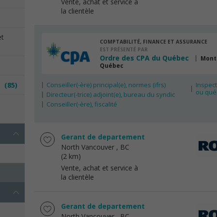
Vente, achat et service à
la clientèle
et
COMPTABILITÉ, FINANCE ET ASSURANCE
EST PRÉSENTÉ PAR
Ordre des CPA du Québec
Mont
Québec
es
(85)
Conseiller(-ère) principal(e), normes (ifrs)
Inspect
ou qué
Directeur(-trice) adjoint(e), bureau du syndic
e
Conseiller(-ère), fiscalité
Gerant de departement
North Vancouver
, BC
(2 km)
Vente, achat et service à
la clientèle
Gerant de departement
North Vancouver
, BC