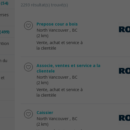
n
(54)
2293 résultat(s) trouvé(s)
erses
Prepose cour a bois
North Vancouver
, BC
(499)
(2 km)
Vente, achat et service à
ention
la clientèle
on du
Associe, ventes et service a la
clientele
North Vancouver
, BC
 et
(2 km)
Vente, achat et service à
la clientèle
Caissier
North Vancouver
, BC
(2 km)