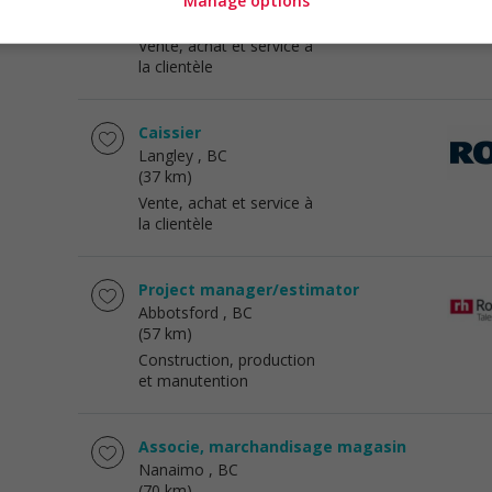
Manage options
(37 km)
Vente, achat et service à
la clientèle
Caissier
Langley
, BC
(37 km)
Vente, achat et service à
la clientèle
Project manager/estimator
Abbotsford
, BC
(57 km)
Construction, production
et manutention
Associe, marchandisage magasin
Nanaimo
, BC
(70 km)