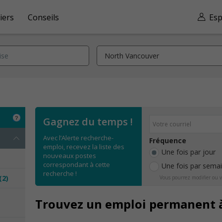
iers
Conseils
Esp
Gagnez du temps !
Avec l’Alerte recherche-
Fréquence
emploi, recevez la liste des
Une fois par jour
nouveaux postes
correspondant à cette
Une fois par sema
recherche !
(2)
Vous pourrez modifier ou v
e
Trouvez un emploi permanent 