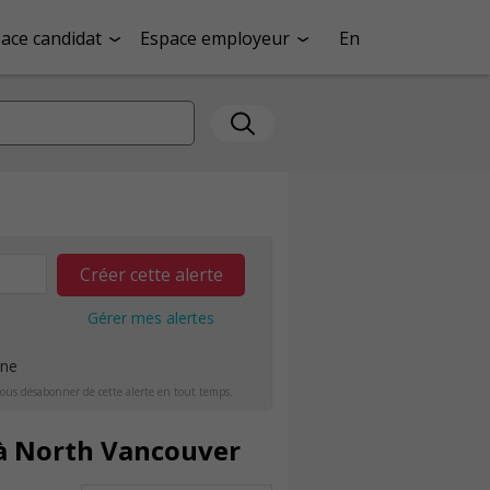
ace candidat
Espace employeur
En
Créer cette alerte
Gérer mes alertes
ine
ous désabonner de cette alerte en tout temps.
à North Vancouver