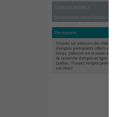
Toutes les langues »
Recommencer ma recherche »
Permanent
Trouvez sur Jobboom des milliers
d'emplois permanents offerts en to
temps. Jobboom est le leader en ma
de recherche d'emploi en ligne au
Québec. Trouvez l'emploi permanen
vos rêves!