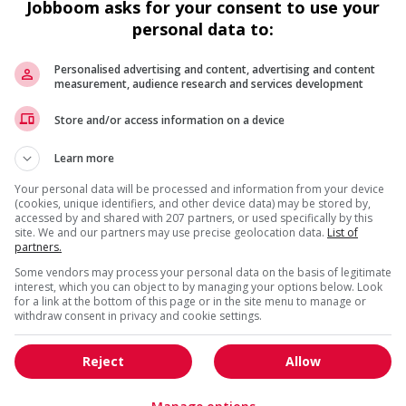
Jobboom asks for your consent to use your
Vente, achat et service à
personal data to:
la clientèle
Personalised advertising and content, advertising and content
measurement, audience research and services development
Yard
Surrey
, BC
Store and/or access information on a device
(32 km)
Vente, achat et service à
Learn more
ut
la clientèle
tière
Your personal data will be processed and information from your device
(cookies, unique identifiers, and other device data) may be stored by,
accessed by and shared with 207 partners, or used specifically by this
t de
Associe, ventes et service a la
site. We and our partners may use precise geolocation data.
List of
clientele
partners.
Langley
, BC
Some vendors may process your personal data on the basis of legitimate
(37 km)
interest, which you can object to by managing your options below. Look
Vente, achat et service à
for a link at the bottom of this page or in the site menu to manage or
la clientèle
withdraw consent in privacy and cookie settings.
Reject
Allow
Associe, ventes et service a la
clientele
Langley
, BC