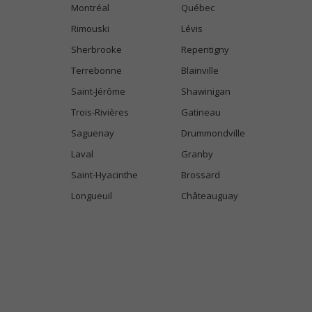
Montréal
Québec
Rimouski
Lévis
Sherbrooke
Repentigny
Terrebonne
Blainville
Saint-Jérôme
Shawinigan
Trois-Rivières
Gatineau
Saguenay
Drummondville
Laval
Granby
Saint-Hyacinthe
Brossard
Longueuil
Châteauguay