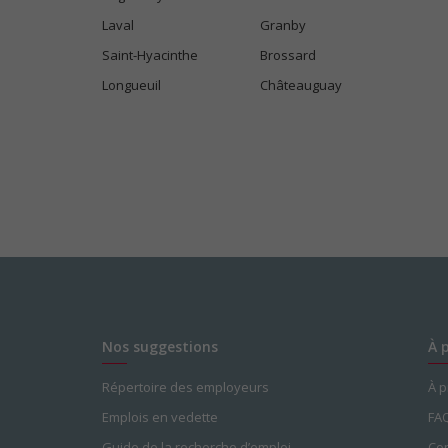
Laval
Granby
Saint-Hyacinthe
Brossard
Longueuil
Châteauguay
Nos suggestions
À 
Répertoire des employeurs
À 
Emplois en vedette
FA
Guide de la recherche d’emploi
Con