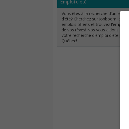
Emploi d'été
Vous êtes à la recherche d'un emplo
d'été? Cherchez sur Jobboom la list
emplois offerts et trouvez l'emploi d
de vos rêves! Nos vous aidons dans
votre recherche d'emploi d'été part
Québec!