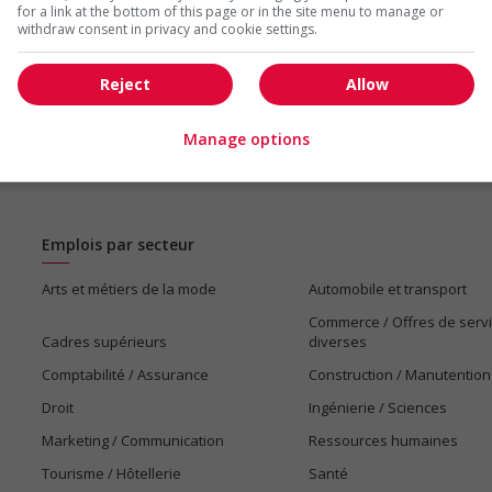
for a link at the bottom of this page or in the site menu to manage or
withdraw consent in privacy and cookie settings.
1 - 5 de 5 résultats
Reject
Allow
Manage options
Emplois par secteur
Arts et métiers de la mode
Automobile et transport
Commerce / Offres de serv
Cadres supérieurs
diverses
Comptabilité / Assurance
Construction / Manutention
Droit
Ingénierie / Sciences
Marketing / Communication
Ressources humaines
Tourisme / Hôtellerie
Santé