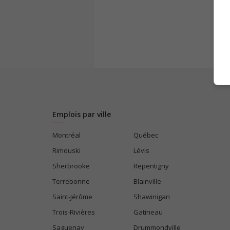
Emplois par ville
Montréal
Québec
Rimouski
Lévis
Sherbrooke
Repentigny
Terrebonne
Blainville
Saint-Jérôme
Shawinigan
Trois-Rivières
Gatineau
Saguenay
Drummondville