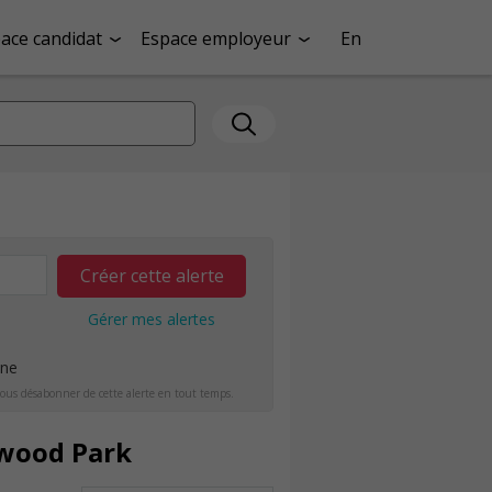
ace candidat
Espace employeur
En
Créer cette alerte
Gérer mes alertes
ine
ous désabonner de cette alerte en tout temps.
rwood Park