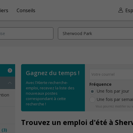
iers
Conseils
Esp
Gagnez du temps !
Avec l’Alerte recherche-
Fréquence
emploi, recevez la liste des
Une fois par jour
nouveaux postes
ention
correspondant à cette
Une fois par sema
recherche !
Vous pourrez modifier ou v
Trouvez un emploi d'été à She
e
(3)