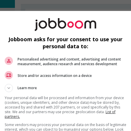
i
VENTE, ACHAT ET SERVICE À LA CLIENTÈLE
e des
EST PRÉSENTÉ PAR
Umanico
Montréal, Québec
'été
out au
Démonstrateur(trice) de produits en épicerie
Démonst
Jobboom asks for your consent to use your
Caissier(ère) - en milieu bancaire -
Caissie
personal data to:
Caissier(ère) - en milieu bancaire -
Démonst
Personalised advertising and content, advertising and content
measurement, audience research and services development
Assistant chef d'équipe aux
opérations culinaires
Store and/or access information on a device
Bromont
, QC
Restauration, hôtellerie,
Learn more
tourisme et loisirs
Your personal data will be processed and information from your device
(cookies, unique identifiers, and other device data) may be stored by,
accessed by and shared with 207 partners, or used specifically by this
Préposé.e à la location
site. We and our partners may use precise geolocation data.
List of
Bromont
, QC
partners.
Vente, achat et service à
Some vendors may process your personal data on the basis of legitimate
la clientèle
interest, which you can object to by managing your options below. Look