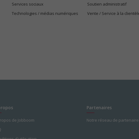
Services sociaux
Soutien administratif
Technologies / médias numériques
Vente / Service à la clientèl
propos
Partenaires
propos de Jobboom
Notre réseau de partenaire
Q
ditions d'utilisation