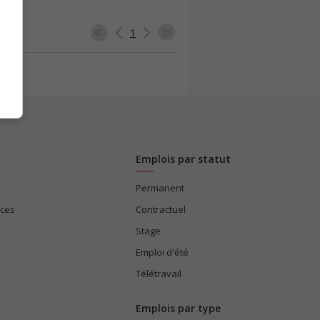
1
Emplois par statut
Permanent
ices
Contractuel
Stage
Emploi d'été
Télétravail
Emplois par type