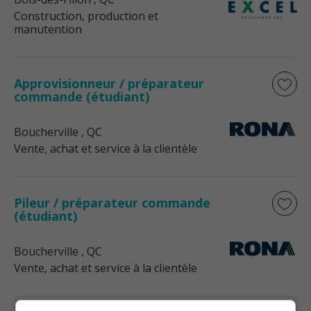
Construction, production et
manutention
Approvisionneur / préparateur
commande (étudiant)
Boucherville
, QC
Vente, achat et service à la clientèle
Pileur / préparateur commande
(étudiant)
Boucherville
, QC
Vente, achat et service à la clientèle