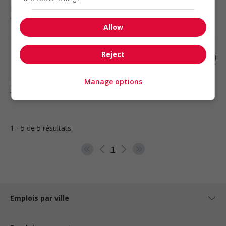
Restauration, hôtellerie, tourisme
et loisirs
Allow
Reject
Préposé.e à la location
Manage options
Bromont
, QC
Vente, achat et service à la clientèle
1 - 5 de 5 résultats
1
Emplois par ville