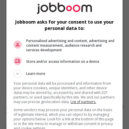
Jobboom asks for your consent to use your
VENTE, ACHAT ET SERVICE À LA CLIENTÈLE
EST PRÉSENTÉ PAR
personal data to:
RONA inc.
Saint-Laurent, Québec
Personalised advertising and content, advertising and
Autres offres de l'entreprise
content measurement, audience research and
services development
Prepose cour a bois
Associe, ventes et service a la clientele
Store and/or access information on a device
Prepose, cour a bois
Learn more
Caissier
Préposé, service a la clientèle
Your personal data will be processed and information from
Préposé, service a la clientèle
your device (cookies, unique identifiers, and other device
data) may be stored by, accessed by and shared with 207
partners, or used specifically by this site. We and our partners
may use precise geolocation data.
List of partners.
Assistant chef d'équipe aux opérations
Some vendors may process your personal data on the basis
culinaires
of legitimate interest, which you can object to by managing
your options below. Look for a link at the bottom of this page
or in the site menu to manage or withdraw consent in privacy
Bromont
, QC
and cookie settings.