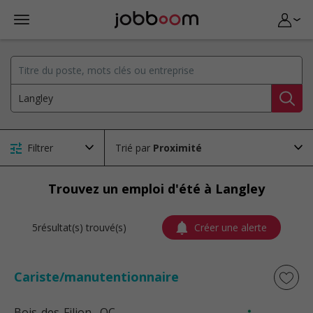
Filtrer
Trié par
Trouvez un emploi d'été à Langley
5résultat(s) trouvé(s)
Créer une alerte
Cariste/manutentionnaire
Bois-des-Filion
, QC