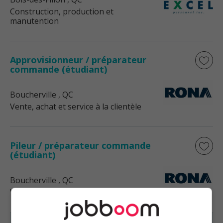
Construction, production et
manutention
Approvisionneur / préparateur
commande (étudiant)
Boucherville
, QC
Vente, achat et service à la clientèle
Pileur / préparateur commande
(étudiant)
Boucherville
, QC
Vente, achat et service à la clientèle