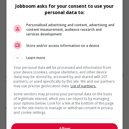
Jobboom asks for your consent to use your
personal data to:
VENTE, ACHAT ET SERVICE À LA CLIENTÈLE
Personalised advertising and content, advertising and
EST PRÉSENTÉ PAR
content measurement, audience research and
Excel Personnel inc.
Montréal, Québec
services development
Autres offres de l'entreprise
Store and/or access information on a device
Représentant(e) externe-cvac
Learn more
Your personal data will be processed and information from
your device (cookies, unique identifiers, and other device
Assistant chef d'équipe aux opérations
data) may be stored by, accessed by and shared with 207
culinaires
partners, or used specifically by this site. We and our partners
may use precise geolocation data.
List of partners.
Some vendors may process your personal data on the basis
Bromont
, QC
of legitimate interest, which you can object to by managing
Restauration, hôtellerie, tourisme
your options below. Look for a link at the bottom of this page
et loisirs
or in the site menu to manage or withdraw consent in privacy
and cookie settings.
Allow