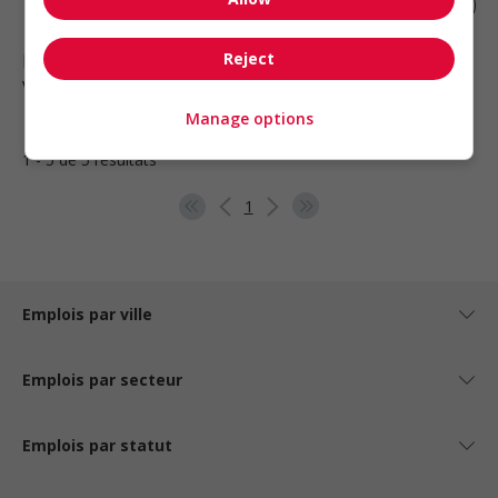
Préposé.e à la location
Reject
Bromont
, QC
Vente, achat et service à la clientèle
Manage options
1 - 5 de 5 résultats
1
Emplois par ville
Emplois par secteur
Emplois par statut