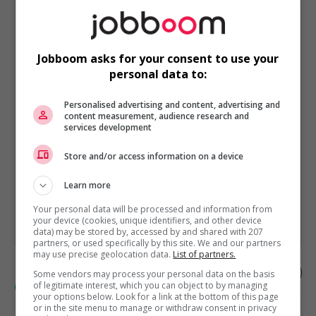
VENTE, ACHAT ET SERVICE À LA CLIENTÈLE
Jobboom asks for your consent to use your
EST PRÉSENTÉ PAR
personal data to:
Services de Gestion Quantum Ltée
Montréal,
Québec
Personalised advertising and content, advertising and
Autres offres de l'entreprise
content measurement, audience research and
services development
Représentant(e) développement des affaires -...
Développement commercial régional –...
Store and/or access information on a device
Responsable des commandes – service clientèle
Learn more
Représentant(e) des ventes externes - quebec
Conseiller aux ventes – commerce de détail de...
Your personal data will be processed and information from
Gérant(e) de magasin, produits naturels...
your device (cookies, unique identifiers, and other device
data) may be stored by, accessed by and shared with 207
partners, or used specifically by this site. We and our partners
may use precise geolocation data.
List of partners.
Pileur / préparateur commande
Some vendors may process your personal data on the basis
(étudiant)
of legitimate interest, which you can object to by managing
your options below. Look for a link at the bottom of this page
or in the site menu to manage or withdraw consent in privacy