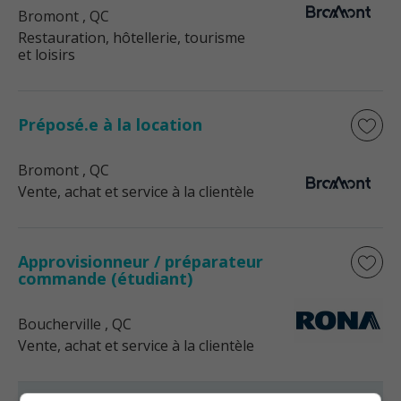
Bromont
, QC
Restauration, hôtellerie, tourisme
et loisirs
Préposé.e à la location
Bromont
, QC
Vente, achat et service à la clientèle
Approvisionneur / préparateur
commande (étudiant)
Boucherville
, QC
Vente, achat et service à la clientèle