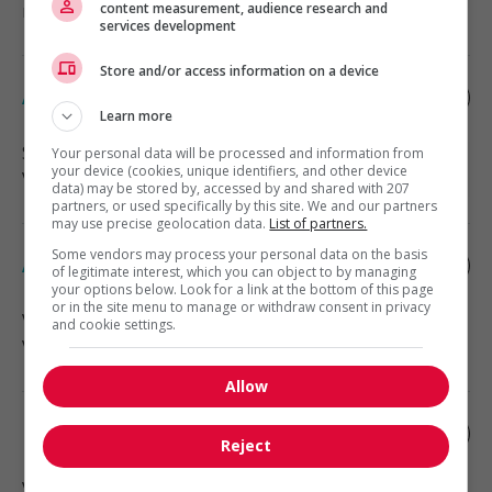
manutention
content measurement, audience research and
services development
Store and/or access information on a device
Associe, ventes et service a la clientele
Learn more
Surrey
, BC
Your personal data will be processed and information from
your device (cookies, unique identifiers, and other device
Vente, achat et service à la clientèle
data) may be stored by, accessed by and shared with 207
partners, or used specifically by this site. We and our partners
may use precise geolocation data.
List of partners.
Some vendors may process your personal data on the basis
Associe' au service a' la cliente'le'
of legitimate interest, which you can object to by managing
your options below. Look for a link at the bottom of this page
or in the site menu to manage or withdraw consent in privacy
Vancouver
, BC
and cookie settings.
Vente, achat et service à la clientèle
Allow
Business intelligence developer (tableau)
Reject
Vancouver
, BC