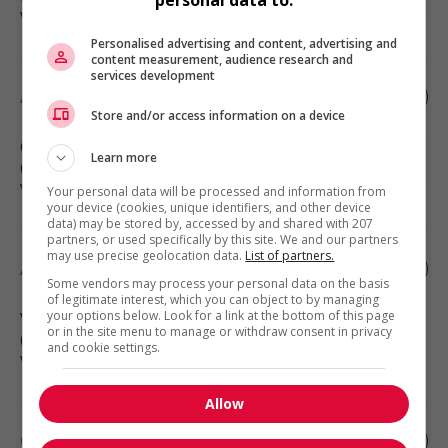
Vente, achat et service à la clientèle
Personalised advertising and content, advertising and
content measurement, audience research and
services development
Associe, cour a bois
Store and/or access information on a device
Cobble Hill
, BC
Learn more
(61 km)
Vente, achat et service à la clientèle
Your personal data will be processed and information from
your device (cookies, unique identifiers, and other device
data) may be stored by, accessed by and shared with 207
partners, or used specifically by this site. We and our partners
may use precise geolocation data.
List of partners.
Associé au service client (bois)
Some vendors may process your personal data on the basis
of legitimate interest, which you can object to by managing
your options below. Look for a link at the bottom of this page
Victoria
, BC
or in the site menu to manage or withdraw consent in privacy
(76 km)
and cookie settings.
Vente, achat et service à la clientèle
Allow
Commis, coffre et commandes spéciales