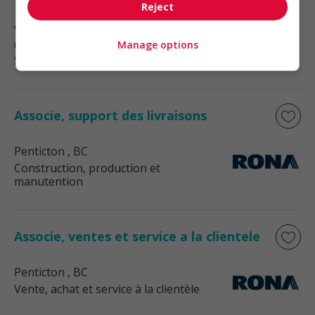
Reject
Victoria
, BC
(76 km)
Manage options
Soutien administratif
Associe, support des livraisons
Penticton
, BC
Construction, production et
manutention
Associe, ventes et service a la clientele
Penticton
, BC
Vente, achat et service à la clientèle