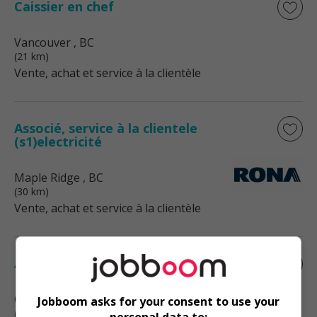
Caissier en chef
Vancouver
, BC
(21 km)
Vente, achat et service à la clientèle
Associé, service à la clientele
(s1)electricité
Maple Ridge
, BC
(30 km)
Vente, achat et service à la clientèle
Assocei, ventes et service a la clientele
Cobble Hill
, BC
Jobboom asks for your consent to use your
(61 km)
personal data to: