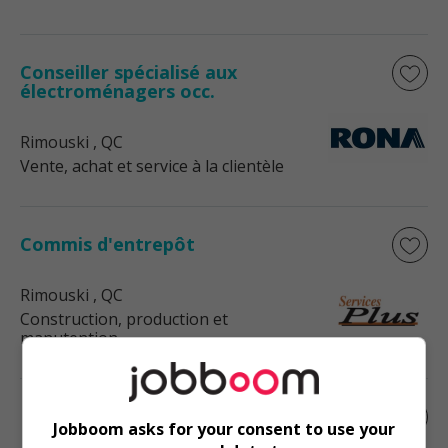
Conseiller spécialisé aux
électroménagers occ.
Rimouski
, QC
Vente, achat et service à la clientèle
Commis d'entrepôt
Rimouski
, QC
Construction, production et
manutention
Manutentionnaire
Jobboom asks for your consent to use your