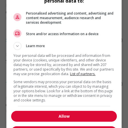
personal data to:
Rimouski
, QC
Construction, production et
Personalised advertising and content, advertising and
manutention
content measurement, audience research and
services development
Store and/or access information on a device
Secrétaire à la réception
Learn more
Rimouski
, QC
Your personal data will be processed and information from
your device (cookies, unique identifiers, and other device
Soutien administratif
data) may be stored by, accessed by and shared with 207
partners, or used specifically by this site. We and our partners
may use precise geolocation data.
List of partners.
Some vendors may process your personal data on the basis
Technicien de chantier en électricité
of legitimate interest, which you can object to by managing
your options below. Look for a link at the bottom of this page
or in the site menu to manage or withdraw consent in privacy
Pointe-aux-Outardes
, QC
and cookie settings.
Construction, production et
manutention
Allow