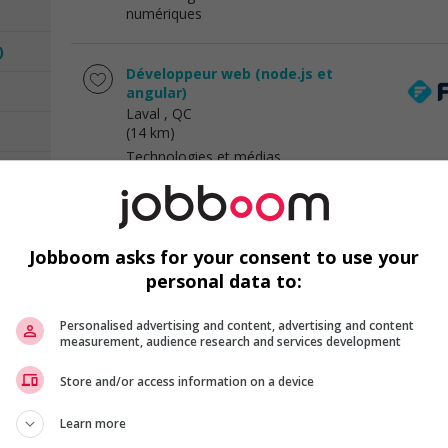
numériques
)
Développeur web (node.js et
angular)
Laval
, QC
(14 km)
Technologies et médias
numériques
Analyste fonctionnel - sap ewm
Jobboom asks for your consent to use your
Mont-Royal
, QC
(14 km)
personal data to:
Technologies et médias
numériques
Personalised advertising and content, advertising and content
measurement, audience research and services development
Gestionnaire de programme /
Store and/or access information on a device
program manager
Montréal
, QC
Learn more
(16 km)