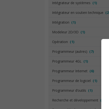
Intégrateur de systèmes
(1)
Intégrateur en soutien technique
(2
Intégration
(1)
Modeleur 2D/3D
(1)
Opération
(1)
Programmeur (autres)
(7)
Programmeur 4GL
(1)
Programmeur Internet
(6)
Programmeur de logiciel
(1)
Programmeur d’outils
(1)
Recherche et développement
(1)