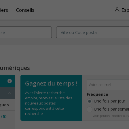
iers
Conseils
Esp
numériques
Gagnez du temps !
Avec l’Alerte recherche-
Fréquence
emploi, recevez la liste des
Une fois par jour
nouveaux postes
ques
correspondant à cette
Une fois par sema
recherche !
s
(8)
Vous pourrez modifier ou v