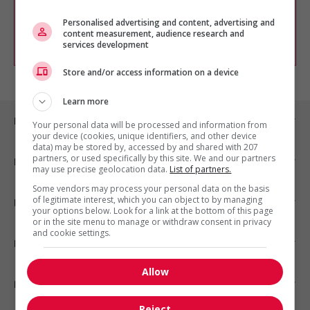
chercher un poste selon votre profil
Personalised advertising and content, advertising and
d'intérêt en emploi en vous
inscrivant
content measurement, audience research and
comme membre Jobboom.
services development
Store and/or access information on a device
Learn more
Emplois par ville
Your personal data will be processed and information from
your device (cookies, unique identifiers, and other device
data) may be stored by, accessed by and shared with 207
partners, or used specifically by this site. We and our partners
Emplois par secteur
may use precise geolocation data.
List of partners.
Some vendors may process your personal data on the basis
of legitimate interest, which you can object to by managing
Emplois par statut
your options below. Look for a link at the bottom of this page
or in the site menu to manage or withdraw consent in privacy
and cookie settings.
Emplois par type
Allow
Nos suggestions
Reject