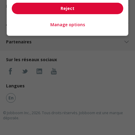
Nos suggestions
Reject
À propos
Manage options
Partenaires
Sur les réseaux sociaux
Langues
En
© Jobboom Inc., 2026. Tous droits réservés.
Jobboom est une marque
déposée.