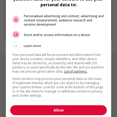
Veuillez faire une nouvelle recherche.
personal data to:
Vous pouvez en tout temps utiliser nos
outils pour raffiner votre recherche, ou
Personalised advertising and content, advertising and
chercher un poste selon votre profil
content measurement, audience research and
d'intérêt en emploi en vous
inscrivant
services development
comme membre Jobboom.
Store and/or access information on a device
Learn more
Your personal data will be processed and information from
your device (cookies, unique identifiers, and other device
Emplois par ville
data) may be stored by, accessed by and shared with 207
partners, or used specifically by this site. We and our partners
may use precise geolocation data.
List of partners.
Emplois par secteur
Some vendors may process your personal data on the basis
of legitimate interest, which you can object to by managing
your options below. Look for a link at the bottom of this page
or in the site menu to manage or withdraw consent in privacy
Emplois par statut
and cookie settings.
Emplois par type
Allow