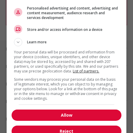
chercher un poste selon votre profil
d'intérêt en emploi en vous
inscrivant
Personalised advertising and content, advertising and
content measurement, audience research and
comme membre Jobboom.
services development
Store and/or access information on a device
Learn more
Emplois par ville
Your personal data will be processed and information from
your device (cookies, unique identifiers, and other device
data) may be stored by, accessed by and shared with 207
Emplois par secteur
partners, or used specifically by this site. We and our partners
may use precise geolocation data.
List of partners.
Some vendors may process your personal data on the basis
Emplois par statut
of legitimate interest, which you can object to by managing
your options below. Look for a link at the bottom of this page
or in the site menu to manage or withdraw consent in privacy
and cookie settings.
Emplois par type
Allow
Nos suggestions
Reject