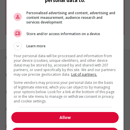
personal data to:
Vous pouvez en tout temps utiliser nos
outils pour raffiner votre recherche, ou
chercher un poste selon votre profil
Personalised advertising and content, advertising and
d'intérêt en emploi en vous
inscrivant
content measurement, audience research and
services development
comme membre Jobboom.
Store and/or access information on a device
Learn more
Your personal data will be processed and information from
Emplois par ville
your device (cookies, unique identifiers, and other device
data) may be stored by, accessed by and shared with 207
partners, or used specifically by this site. We and our partners
may use precise geolocation data.
List of partners.
Emplois par secteur
Some vendors may process your personal data on the basis
of legitimate interest, which you can object to by managing
Emplois par statut
your options below. Look for a link at the bottom of this page
or in the site menu to manage or withdraw consent in privacy
and cookie settings.
Emplois par type
Allow
Nos suggestions