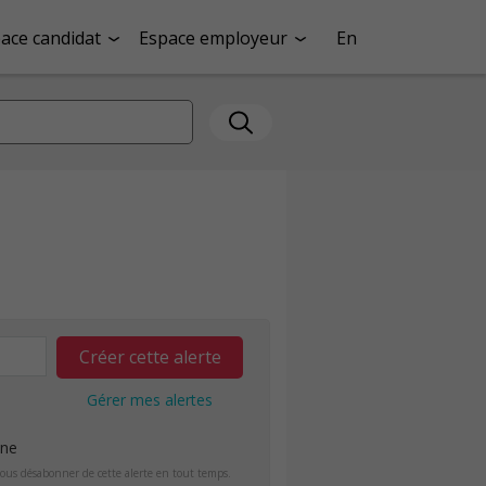
ace candidat
Espace employeur
En
Créer cette alerte
Gérer mes alertes
ine
ous désabonner de cette alerte en tout temps.