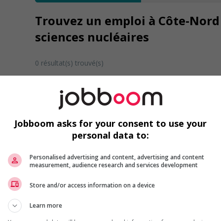
Trouvez un emploi à Côte-Nord 
sciences nucléaires
0 résultat(s) trouvé(s)
Désolé, cette recherche n'a produit aucun résult
Veuillez faire une nouvelle recherche.
Vous pouvez en tout temps utiliser nos outils 
Jobboom asks for your consent to use your
ou chercher un poste selon votre profil d'inté
personal data to:
inscrivant
comme membre Jobboom.
Personalised advertising and content, advertising and content
measurement, audience research and services development
Store and/or access information on a device
Learn more