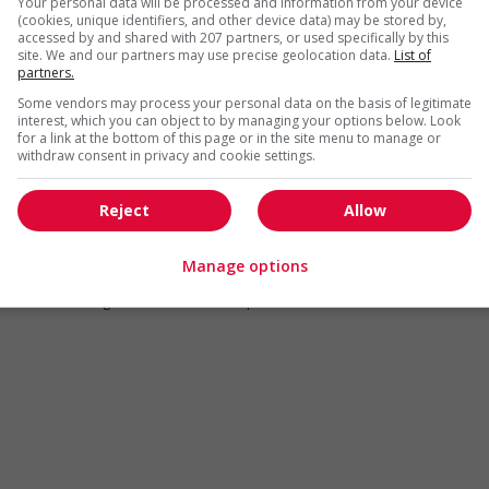
Your personal data will be processed and information from your device
Emplois par secteur
(cookies, unique identifiers, and other device data) may be stored by,
accessed by and shared with 207 partners, or used specifically by this
Arts et métiers de la mode
Automobile et transport
site. We and our partners may use precise geolocation data.
List of
partners.
Commerce / Offres de serv
Some vendors may process your personal data on the basis of legitimate
Cadres supérieurs
diverses
interest, which you can object to by managing your options below. Look
Comptabilité / Assurance
Construction / Manutention
for a link at the bottom of this page or in the site menu to manage or
withdraw consent in privacy and cookie settings.
Droit
Ingénierie / Sciences
Marketing / Communication
Ressources humaines
Reject
Allow
Tourisme / Hôtellerie
Santé
Manage options
Services sociaux
Soutien administratif
Technologies / médias numériques
Vente / Service à la clientèl