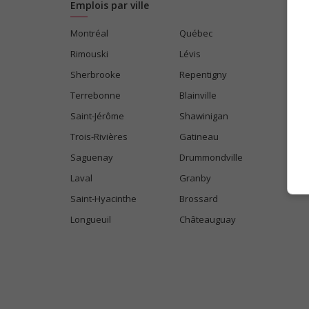
Emplois par ville
Montréal
Québec
Rimouski
Lévis
Sherbrooke
Repentigny
Terrebonne
Blainville
Saint-Jérôme
Shawinigan
Trois-Rivières
Gatineau
Saguenay
Drummondville
Laval
Granby
Saint-Hyacinthe
Brossard
Longueuil
Châteauguay