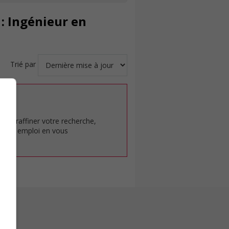
: Ingénieur en
Trié par
at.
pour raffiner votre recherche,
rêt en emploi en vous