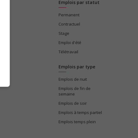
Emplois par statut
Permanent
ices
Contractuel
Stage
Emploi d'été
Télétravail
Emplois par type
Emplois de nuit
e
Emplois de fin de
semaine
Emplois de soir
Emplois à temps partiel
Emplois temps plein