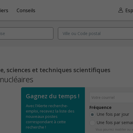
iers
Conseils
Esp
, sciences et techniques scientifiques
nucléaires
Gagnez du temps !
Avec l’Alerte recherche-
Fréquence
emploi, recevez la liste des
Une fois par jour
nouveaux postes
correspondant à cette
Une fois par sema
recherche !
Vous pourrez modifier ou v