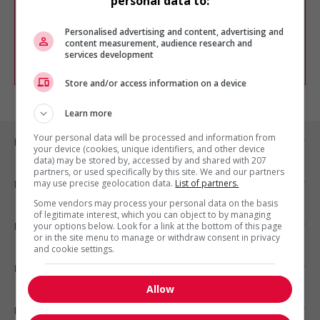
personal data to:
Vous pouvez en tout temps utiliser nos
outils pour raffiner votre recherche, ou
chercher un poste selon votre profil
Personalised advertising and content, advertising and
d'intérêt en emploi en vous
inscrivant
content measurement, audience research and
services development
comme membre Jobboom.
Store and/or access information on a device
Learn more
Your personal data will be processed and information from
Emplois par ville
your device (cookies, unique identifiers, and other device
data) may be stored by, accessed by and shared with 207
partners, or used specifically by this site. We and our partners
may use precise geolocation data.
List of partners.
Emplois par secteur
Some vendors may process your personal data on the basis
of legitimate interest, which you can object to by managing
Emplois par statut
your options below. Look for a link at the bottom of this page
or in the site menu to manage or withdraw consent in privacy
and cookie settings.
Emplois par type
Allow
Nos suggestions