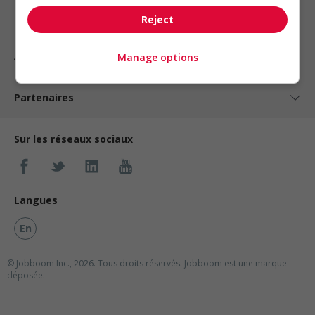
Nos suggestions
Reject
À propos
Manage options
Partenaires
Sur les réseaux sociaux
Langues
En
© Jobboom Inc., 2026. Tous droits réservés.
Jobboom est une marque
déposée.