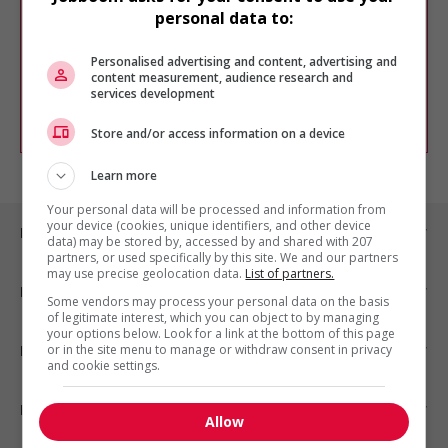
Veuillez faire une nouvelle recherche.
personal data to:
Vous pouvez en tout temps utiliser nos
outils pour raffiner votre recherche, ou
Personalised advertising and content, advertising and
chercher un poste selon votre profil
content measurement, audience research and
d'intérêt en emploi en vous
inscrivant
services development
comme membre Jobboom.
Store and/or access information on a device
Learn more
Your personal data will be processed and information from
your device (cookies, unique identifiers, and other device
Emplois par ville
data) may be stored by, accessed by and shared with 207
partners, or used specifically by this site. We and our partners
may use precise geolocation data.
List of partners.
Emplois par secteur
Some vendors may process your personal data on the basis
of legitimate interest, which you can object to by managing
your options below. Look for a link at the bottom of this page
or in the site menu to manage or withdraw consent in privacy
Emplois par statut
and cookie settings.
Emplois par type
Allow