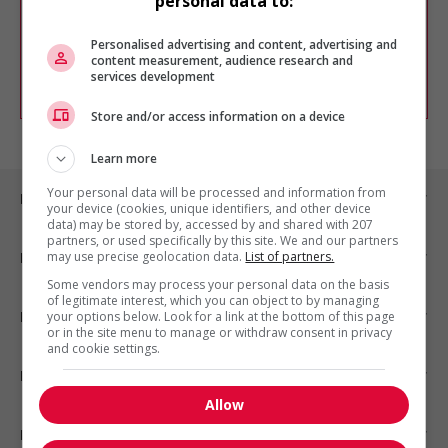
personal data to:
Vous pouvez en tout temps utiliser nos
outils pour raffiner votre recherche, ou
chercher un poste selon votre profil
Personalised advertising and content, advertising and
d'intérêt en emploi en vous
inscrivant
content measurement, audience research and
services development
comme membre Jobboom.
Store and/or access information on a device
Learn more
Your personal data will be processed and information from
Emplois par ville
your device (cookies, unique identifiers, and other device
data) may be stored by, accessed by and shared with 207
partners, or used specifically by this site. We and our partners
may use precise geolocation data.
List of partners.
Emplois par secteur
Some vendors may process your personal data on the basis
of legitimate interest, which you can object to by managing
Emplois par statut
your options below. Look for a link at the bottom of this page
or in the site menu to manage or withdraw consent in privacy
and cookie settings.
Emplois par type
Allow
Nos suggestions