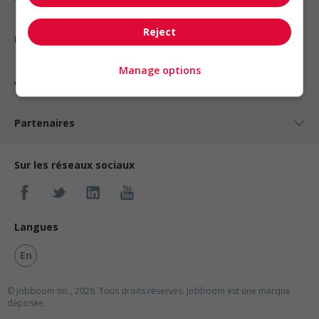
Reject
Nos suggestions
Manage options
À propos
Partenaires
Sur les réseaux sociaux
Langues
En
© Jobboom Inc., 2026. Tous droits réservés.
Jobboom est une marque
déposée.