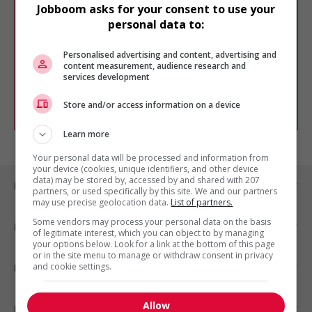
Désolé, cette recherche n'a produit aucun
Jobboom asks for your consent to use your
résultat.
personal data to:
Veuillez faire une nouvelle recherche.
Vous pouvez en tout temps utiliser nos
Personalised advertising and content, advertising and
outils pour raffiner votre recherche, ou
content measurement, audience research and
chercher un poste selon votre profil
services development
d'intérêt en emploi en vous
inscrivant
comme membre Jobboom.
Store and/or access information on a device
Learn more
Your personal data will be processed and information from
your device (cookies, unique identifiers, and other device
data) may be stored by, accessed by and shared with 207
Emplois par ville
partners, or used specifically by this site. We and our partners
may use precise geolocation data.
List of partners.
Some vendors may process your personal data on the basis
Emplois par secteur
of legitimate interest, which you can object to by managing
your options below. Look for a link at the bottom of this page
or in the site menu to manage or withdraw consent in privacy
and cookie settings.
Emplois par statut
Allow
Emplois par type