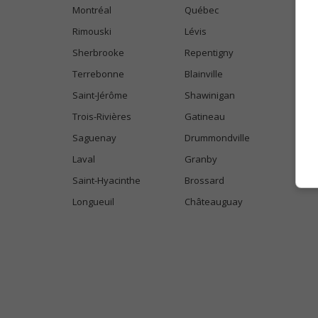
Montréal
Québec
Rimouski
Lévis
Sherbrooke
Repentigny
Terrebonne
Blainville
Saint-Jérôme
Shawinigan
Trois-Rivières
Gatineau
Saguenay
Drummondville
Laval
Granby
Saint-Hyacinthe
Brossard
Longueuil
Châteauguay