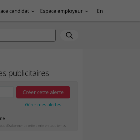
ace candidat
Espace employeur
En
s publicitaires
Créer cette alerte
Gérer mes alertes
ine
ous désabonner de cette alerte en tout temps.