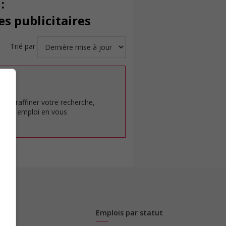
:
s publicitaires
Trié par
at.
pour raffiner votre recherche,
rêt en emploi en vous
Emplois par statut