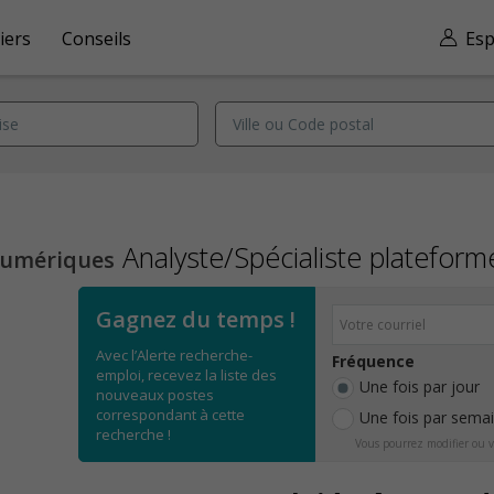
iers
Conseils
Esp
Analyste/Spécialiste plateforme
numériques
Gagnez du temps !
Avec l’Alerte recherche-
Fréquence
emploi, recevez la liste des
Une fois par jour
nouveaux postes
correspondant à cette
Une fois par sema
recherche !
Vous pourrez modifier ou v