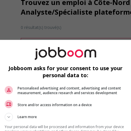
Trouvez un emploi à Côte-Nord 
Analyste/Spécialiste plateforme
0 résultat(s) trouvé(s)
Désolé, cette recherche n'a produit aucun résult
Veuillez faire une nouvelle recherche.
Vous pouvez en tout temps utiliser nos outils 
ou chercher un poste selon votre profil d'inté
Jobboom asks for your consent to use your
inscrivant
comme membre Jobboom.
personal data to:
Personalised advertising and content, advertising and content
measurement, audience research and services development
Store and/or access information on a device
Learn more
Emplois par secteur
Your personal data will be processed and information from your device