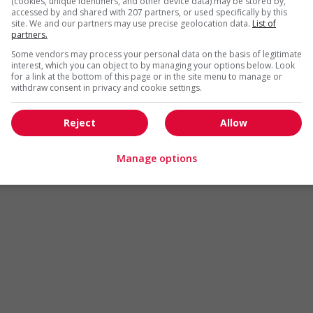
(cookies, unique identifiers, and other device data) may be stored by,
Arts et métiers de la mode
Automobile et transport
accessed by and shared with 207 partners, or used specifically by this
site. We and our partners may use precise geolocation data.
List of
Commerce / Offres de serv
partners.
Cadres supérieurs
diverses
Some vendors may process your personal data on the basis of legitimate
Comptabilité / Assurance
Construction / Manutention
interest, which you can object to by managing your options below. Look
for a link at the bottom of this page or in the site menu to manage or
Droit
Ingénierie / Sciences
withdraw consent in privacy and cookie settings.
Marketing / Communication
Ressources humaines
Reject
Allow
Tourisme / Hôtellerie
Santé
Services sociaux
Soutien administratif
Manage options
Technologies / médias numériques
Vente / Service à la clientèl