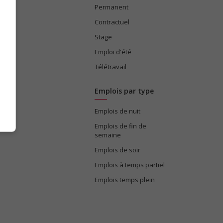
Permanent
ices
Contractuel
Stage
Emploi d'été
Télétravail
Emplois par type
Emplois de nuit
e
Emplois de fin de
semaine
Emplois de soir
Emplois à temps partiel
Emplois temps plein