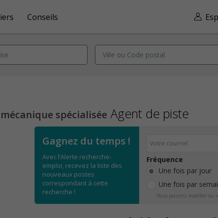
iers
Conseils
Esp
Agent de piste
 mécanique spécialisée
Gagnez du temps !
Avec l’Alerte recherche-
Fréquence
emploi, recevez la liste des
Une fois par jour
nouveaux postes
correspondant à cette
Une fois par sema
recherche !
Vous pourrez modifier ou v