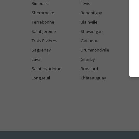
Rimouski
Lévis
Sherbrooke
Repentigny
Terrebonne
Blainville
Saint-Jérôme
Shawinigan
Trois-Rivières
Gatineau
Saguenay
Drummondville
Laval
Granby
Saint-Hyacinthe
Brossard
Longueuil
Châteauguay