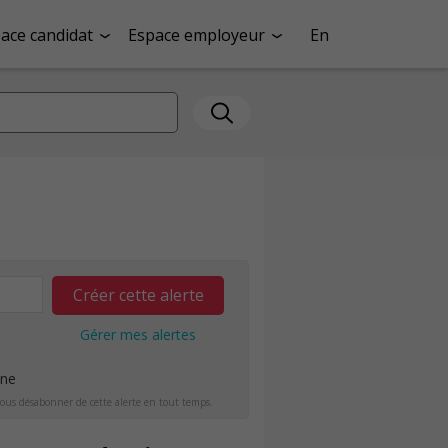
ace candidat
Espace employeur
En
Créer cette alerte
Gérer mes alertes
ine
ous désabonner de cette alerte en tout temps.