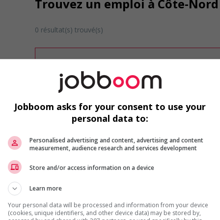
Trouvez un emploi à Côte-Nord 
0 résultat(s) trouvé(s)
Désolé, cette recherche n'a produit aucun résult
Veuillez faire une nouvelle recherche.
Vous pouvez en tout temps utiliser nos outils 
ou chercher un poste selon votre profil d'inté
inscrivant
comme membre Jobboom.
Jobboom asks for your consent to use your
personal data to:
Personalised advertising and content, advertising and content
measurement, audience research and services development
Store and/or access information on a device
Learn more
Emplois par secteur
Your personal data will be processed and information from your device
Arts et métiers de la mode
Automobile et transport
(cookies, unique identifiers, and other device data) may be stored by,