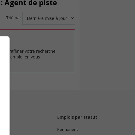
: Agent de piste
Trié par
at.
pour raffiner votre recherche,
rêt en emploi en vous
Emplois par statut
Permanent