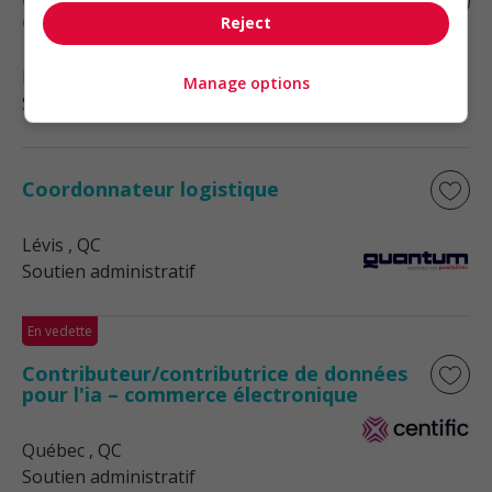
Coordonnateur(trice) administratif(ve)
et comptable
Reject
Longueuil
, QC
Manage options
Soutien administratif
Coordonnateur logistique
Lévis
, QC
Soutien administratif
En vedette
Contributeur/contributrice de données
pour l'ia – commerce électronique
Québec
, QC
Soutien administratif