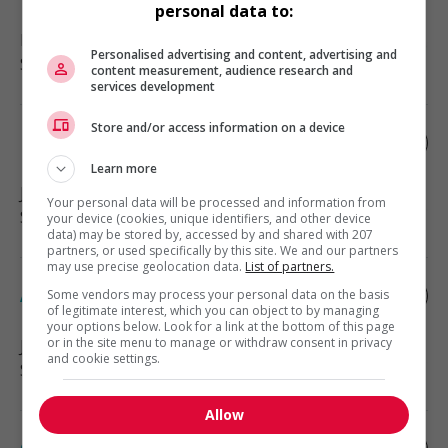
personal data to:
Petite-Rivière-Saint-François
, QC
Personalised advertising and content, advertising and
Soutien administratif
content measurement, audience research and
services development
Store and/or access information on a device
Hôte-hôtesse
Learn more
Jonquiere
, QC
Your personal data will be processed and information from
Soutien administratif
your device (cookies, unique identifiers, and other device
data) may be stored by, accessed by and shared with 207
partners, or used specifically by this site. We and our partners
may use precise geolocation data.
List of partners.
Agente à la coordination des dossiers
Some vendors may process your personal data on the basis
of legitimate interest, which you can object to by managing
your options below. Look for a link at the bottom of this page
or in the site menu to manage or withdraw consent in privacy
Jonquiere
, QC
and cookie settings.
Soutien administratif
Allow