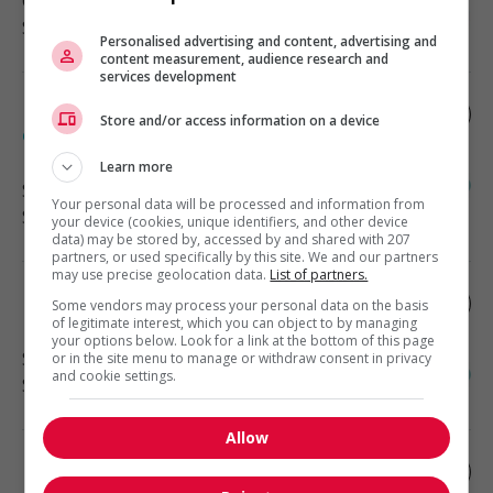
Gaspé
, QC
Santé
Personalised advertising and content, advertising and
content measurement, audience research and
services development
Infirmier(ère) en région isolée – camp
Store and/or access information on a device
esker (nunavik)
Learn more
Sept-Îles
, QC
Your personal data will be processed and information from
Santé
your device (cookies, unique identifiers, and other device
data) may be stored by, accessed by and shared with 207
partners, or used specifically by this site. We and our partners
may use precise geolocation data.
List of partners.
Infirmier.ière en entreprise, sept-îles
Some vendors may process your personal data on the basis
of legitimate interest, which you can object to by managing
your options below. Look for a link at the bottom of this page
Sept-Îles
, QC
or in the site menu to manage or withdraw consent in privacy
and cookie settings.
Santé
Allow
Dépistage biométrique en entreprise