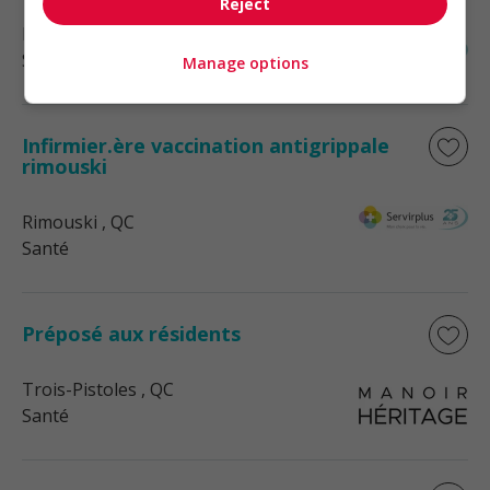
Reject
Rimouski
, QC
Santé
Manage options
Infirmier.ère vaccination antigrippale
rimouski
Rimouski
, QC
Santé
Préposé aux résidents
Trois-Pistoles
, QC
Santé