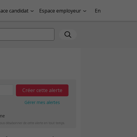
ace candidat
Espace employeur
En
Créer cette alerte
Gérer mes alertes
ine
ous désabonner de cette alerte en tout temps.