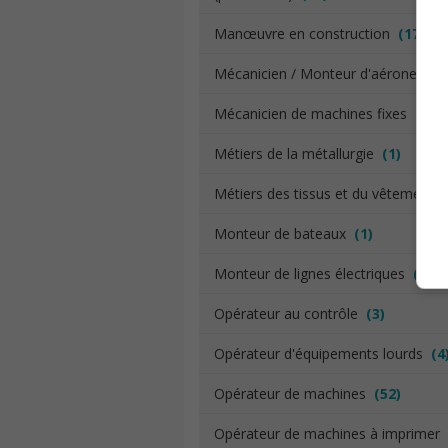
Manœuvre en construction
(17)
Mécanicien / Monteur d'aéronefs
(
Mécanicien de machines fixes
(7)
Métiers de la métallurgie
(1)
Métiers des tissus et du vêtement
Monteur de bateaux
(1)
Monteur de lignes électriques
(3)
Opérateur au contrôle
(3)
Opérateur d'équipements lourds
(4
Opérateur de machines
(52)
Opérateur de machines à imprimer