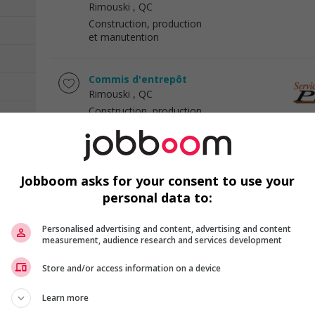
Rimouski
, QC
Construction, production
et manutention
Commis d'entrepôt
Rimouski
, QC
Construction, production
et manutention
Manutentionnaire
Jobboom asks for your consent to use your
Rimouski
, QC
personal data to:
Construction, production
et manutention
Personalised advertising and content, advertising and content
measurement, audience research and services development
Directeur des opérations -
mécaniques
Store and/or access information on a device
Saguenay
, QC
Learn more
Construction, production
et manutention