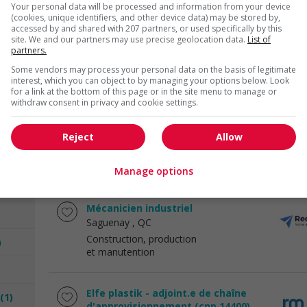
Your personal data will be processed and information from your device
(cookies, unique identifiers, and other device data) may be stored by,
accessed by and shared with 207 partners, or used specifically by this
Soudeur-monteur
site. We and our partners may use precise geolocation data.
List of
2)
partners.
Chicoutimi
, QC
Construction, production
Some vendors may process your personal data on the basis of legitimate
interest, which you can object to by managing your options below. Look
et manutention
for a link at the bottom of this page or in the site menu to manage or
withdraw consent in privacy and cookie settings.
Soudeur-assembleur
(2)
Reject
Allow
Chicoutimi
, QC
Construction, production
et manutention
Manage options
Mécanicien industriel
Saguenay
, QC
Construction, production
)
et manutention
Elfe plastik - adjoint.e de chaîne
(1)
d'approvisionnement (cnp 14400)