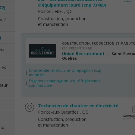
d’équipement lourd (cnp 73400)
72)
Pointe-Lebel
, QC
Construction, production
. /
et manutention
)
CONSTRUCTION, PRODUCTION ET MANUT
EST PRÉSENTÉ PAR
eur
Union Recrutement
Saint-Eusta
Québec
 les
Charpentier-menuisier compagnon ccq-
montréal
Frigoriste compagnon ccq-réfrigération
seur
commerciale
Technicien de chantier en électricité
Pointe-aux-Outardes
, QC
Construction, production
et manutention
x &