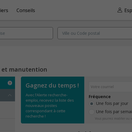
iers
Conseils
Esp
n et manutention
Gagnez du temps !
Avec l’Alerte recherche-
Fréquence
emploi, recevez la liste des
Une fois par jour
nouveaux postes
correspondant à cette
Une fois par sema
recherche !
Vous pourrez modifier ou v