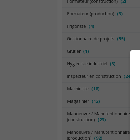
Formateur (construction)
(2)
Formateur (production)
(3)
Frigoriste
(4)
Gestionnaire de projets
(55)
Grutier
(1)
Hygiéniste industriel
(3)
Inspecteur en construction
(24)
Machiniste
(18)
Magasinier
(12)
Manoeuvre / Manutentionnaire
(construction)
(23)
Manoeuvre / Manutentionnaire
(production)
(92)