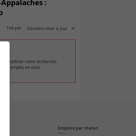
-Appalaches :
o
Trié par
at.
pour raffiner votre recherche,
rêt en emploi en vous
Emplois par statut