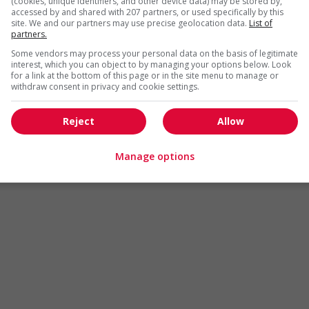
(cookies, unique identifiers, and other device data) may be stored by,
Arts et métiers de la mode
Automobile et transport
accessed by and shared with 207 partners, or used specifically by this
site. We and our partners may use precise geolocation data.
List of
Commerce / Offres de serv
partners.
Cadres supérieurs
diverses
Some vendors may process your personal data on the basis of legitimate
Comptabilité / Assurance
Construction / Manutention
interest, which you can object to by managing your options below. Look
for a link at the bottom of this page or in the site menu to manage or
Droit
Ingénierie / Sciences
withdraw consent in privacy and cookie settings.
Marketing / Communication
Ressources humaines
Reject
Allow
Tourisme / Hôtellerie
Santé
Services sociaux
Soutien administratif
Manage options
Technologies / médias numériques
Vente / Service à la clientèl