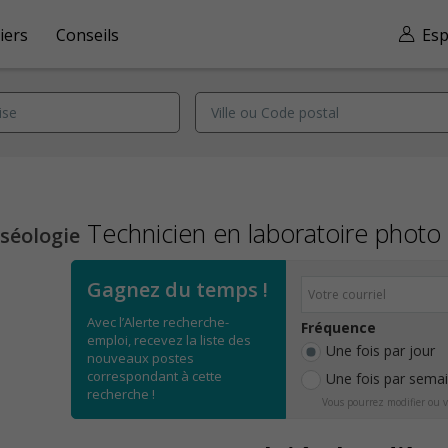
iers
Conseils
Esp
Technicien en laboratoire photo
séologie
Gagnez du temps !
Avec l’Alerte recherche-
Fréquence
emploi, recevez la liste des
Une fois par jour
nouveaux postes
correspondant à cette
Une fois par sema
recherche !
Vous pourrez modifier ou v