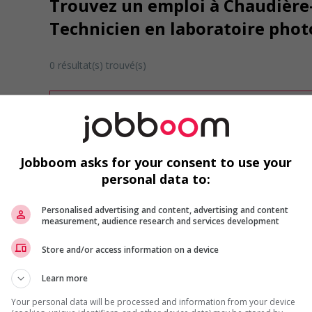
Trouvez un emploi à Chaudière
Technicien en laboratoire phot
0 résultat(s) trouvé(s)
Désolé, cette recherche n'a produit aucun résult
Veuillez faire une nouvelle recherche.
Vous pouvez en tout temps utiliser nos outils 
ou chercher un poste selon votre profil d'inté
Jobboom asks for your consent to use your
inscrivant
comme membre Jobboom.
personal data to:
Personalised advertising and content, advertising and content
measurement, audience research and services development
Store and/or access information on a device
Learn more
Emplois par secteur
Your personal data will be processed and information from your device