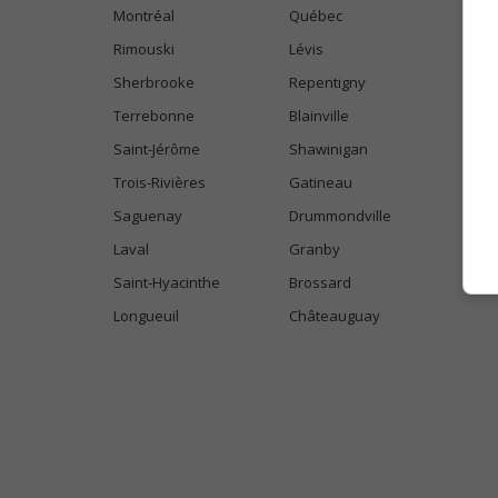
Montréal
Québec
Rimouski
Lévis
Sherbrooke
Repentigny
Terrebonne
Blainville
Saint-Jérôme
Shawinigan
Trois-Rivières
Gatineau
Saguenay
Drummondville
Laval
Granby
Saint-Hyacinthe
Brossard
Longueuil
Châteauguay