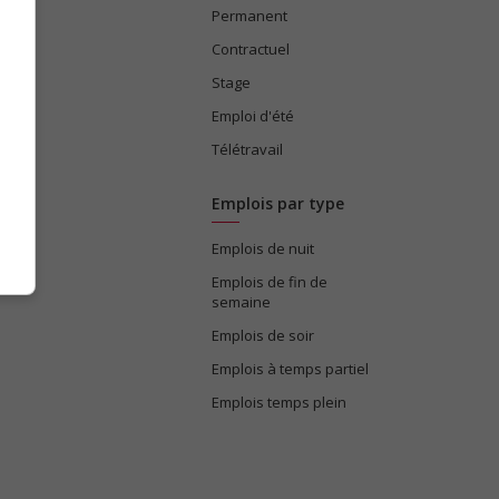
Permanent
ices
Contractuel
Stage
Emploi d'été
Télétravail
Emplois par type
Emplois de nuit
e
Emplois de fin de
semaine
Emplois de soir
Emplois à temps partiel
Emplois temps plein