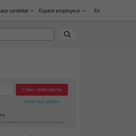
ace candidat
Espace employeur
En
Créer cette alerte
Gérer mes alertes
ine
ous désabonner de cette alerte en tout temps.