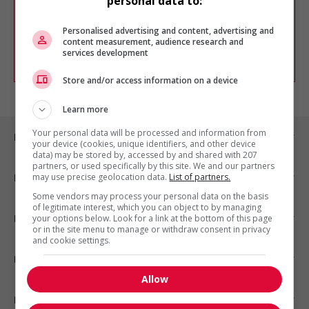
personal data to:
Vous pouvez en tout temps utiliser nos
outils pour raffiner votre recherche, ou
chercher un poste selon votre profil
Personalised advertising and content, advertising and
d'intérêt en emploi en vous
inscrivant
content measurement, audience research and
services development
comme membre Jobboom.
Store and/or access information on a device
Learn more
Your personal data will be processed and information from
Emplois par ville
your device (cookies, unique identifiers, and other device
data) may be stored by, accessed by and shared with 207
partners, or used specifically by this site. We and our partners
may use precise geolocation data.
List of partners.
Emplois par secteur
Some vendors may process your personal data on the basis
of legitimate interest, which you can object to by managing
Emplois par statut
your options below. Look for a link at the bottom of this page
or in the site menu to manage or withdraw consent in privacy
and cookie settings.
Emplois par type
Allow
Nos suggestions