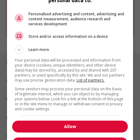
personal data to:
Vous pouvez en tout temps utiliser nos
outils pour raffiner votre recherche, ou
chercher un poste selon votre profil
Personalised advertising and content, advertising and
d'intérêt en emploi en vous
inscrivant
content measurement, audience research and
services development
comme membre Jobboom.
Store and/or access information on a device
Learn more
Your personal data will be processed and information from
Emplois par ville
your device (cookies, unique identifiers, and other device
data) may be stored by, accessed by and shared with 207
partners, or used specifically by this site. We and our partners
may use precise geolocation data.
List of partners.
Emplois par secteur
Some vendors may process your personal data on the basis
of legitimate interest, which you can object to by managing
Emplois par statut
your options below. Look for a link at the bottom of this page
or in the site menu to manage or withdraw consent in privacy
and cookie settings.
Emplois par type
Allow
Nos suggestions