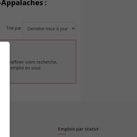
-Appalaches :
Trié par
at.
pour raffiner votre recherche,
rêt en emploi en vous
Emplois par statut