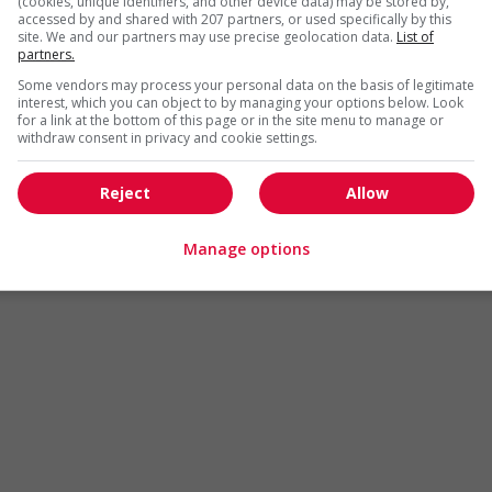
(cookies, unique identifiers, and other device data) may be stored by,
Arts et métiers de la mode
Automobile et transport
accessed by and shared with 207 partners, or used specifically by this
site. We and our partners may use precise geolocation data.
List of
Commerce / Offres de serv
partners.
Cadres supérieurs
diverses
Some vendors may process your personal data on the basis of legitimate
Comptabilité / Assurance
Construction / Manutention
interest, which you can object to by managing your options below. Look
for a link at the bottom of this page or in the site menu to manage or
Droit
Ingénierie / Sciences
withdraw consent in privacy and cookie settings.
Marketing / Communication
Ressources humaines
Reject
Allow
Tourisme / Hôtellerie
Santé
Services sociaux
Soutien administratif
Manage options
Technologies / médias numériques
Vente / Service à la clientèl