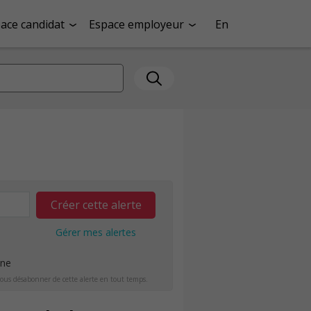
ace candidat
Espace employeur
En
Créer cette alerte
Gérer mes alertes
ine
ous désabonner de cette alerte en tout temps.