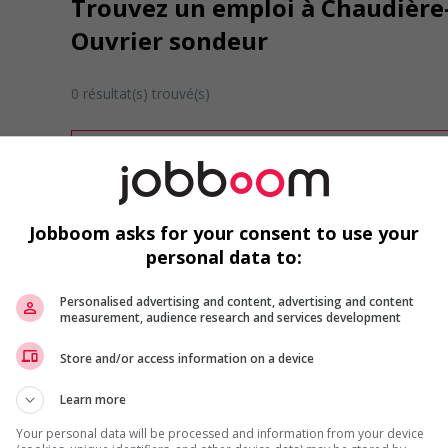
Trouvez un emploi à Chaudière
Ouvrier sondeur
0 résultat(s) trouvé(s)
Désolé, cette recherche n'a produit aucun résult
Veuillez faire une nouvelle recherche.
Vous pouvez en tout temps utiliser nos outils 
ou chercher un poste selon votre profil d'inté
Jobboom asks for your consent to use your
inscrivant
comme membre Jobboom.
personal data to:
Personalised advertising and content, advertising and content
measurement, audience research and services development
Store and/or access information on a device
Learn more
Emplois par secteur
Your personal data will be processed and information from your device