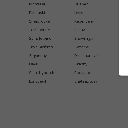
Montréal
Québec
Rimouski
Lévis
Sherbrooke
Repentigny
Terrebonne
Blainville
Saint-Jérôme
Shawinigan
Trois-Rivières
Gatineau
Saguenay
Drummondville
Laval
Granby
Saint-Hyacinthe
Brossard
Longueuil
Châteauguay