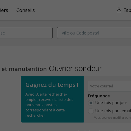
iers
Conseils
Esp
Ouvrier sondeur
n et manutention
Gagnez du temps !
Avec l’Alerte recherche-
Fréquence
emploi, recevez la liste des
Une fois par jour
nouveaux postes
correspondant à cette
Une fois par sema
recherche !
Vous pourrez modifier ou v