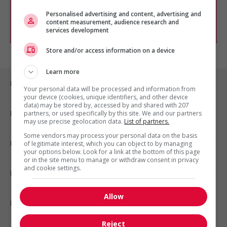
chercher un poste selon votre profil
d'intérêt en emploi en vous
inscrivant
Personalised advertising and content, advertising and
content measurement, audience research and
comme membre Jobboom.
services development
Store and/or access information on a device
Learn more
Emplois par ville
Your personal data will be processed and information from
your device (cookies, unique identifiers, and other device
data) may be stored by, accessed by and shared with 207
Emplois par secteur
partners, or used specifically by this site. We and our partners
may use precise geolocation data.
List of partners.
Some vendors may process your personal data on the basis
Emplois par statut
of legitimate interest, which you can object to by managing
your options below. Look for a link at the bottom of this page
or in the site menu to manage or withdraw consent in privacy
and cookie settings.
Emplois par type
Allow
Nos suggestions
Reject