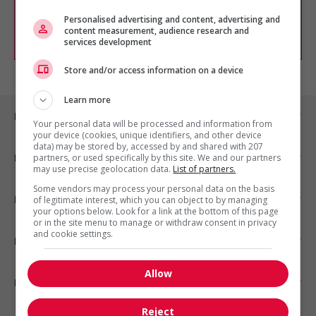
chercher un poste selon votre profil
d'intérêt en emploi en vous
inscrivant
Personalised advertising and content, advertising and
content measurement, audience research and
comme membre Jobboom.
services development
Store and/or access information on a device
Learn more
Emplois par ville
Your personal data will be processed and information from
your device (cookies, unique identifiers, and other device
data) may be stored by, accessed by and shared with 207
Emplois par secteur
partners, or used specifically by this site. We and our partners
may use precise geolocation data.
List of partners.
Some vendors may process your personal data on the basis
Emplois par statut
of legitimate interest, which you can object to by managing
your options below. Look for a link at the bottom of this page
or in the site menu to manage or withdraw consent in privacy
and cookie settings.
Emplois par type
Allow
Nos suggestions
Reject