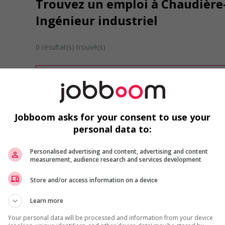
Trouvez un emploi à Chaudière
Ingénieur industriel
0 résultat(s) trouvé(s)
Désolé, cette recherche n'a produit aucun résult
Veuillez faire une nouvelle recherche.
Vous pouvez en tout temps utiliser nos outils 
ou chercher un poste selon votre profil d'inté
Jobboom asks for your consent to use your
inscrivant
comme membre Jobboom.
personal data to:
Personalised advertising and content, advertising and content
measurement, audience research and services development
Store and/or access information on a device
Learn more
Emplois par secteur
Your personal data will be processed and information from your device