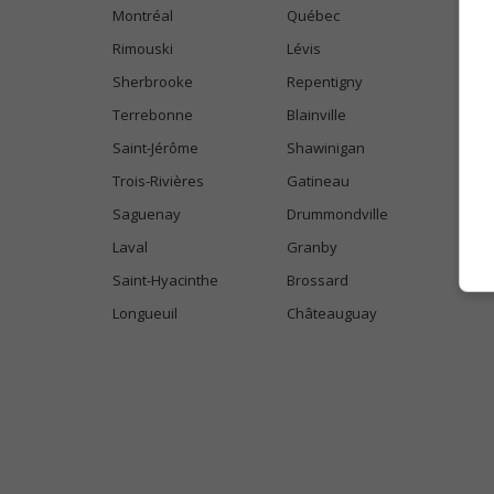
Montréal
Québec
Rimouski
Lévis
Sherbrooke
Repentigny
Terrebonne
Blainville
Saint-Jérôme
Shawinigan
Trois-Rivières
Gatineau
Saguenay
Drummondville
Laval
Granby
Saint-Hyacinthe
Brossard
Longueuil
Châteauguay