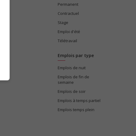
Permanent
ices
Contractuel
Stage
Emploi d'été
Télétravail
Emplois par type
Emplois de nuit
e
Emplois de fin de
semaine
Emplois de soir
Emplois à temps partiel
Emplois temps plein