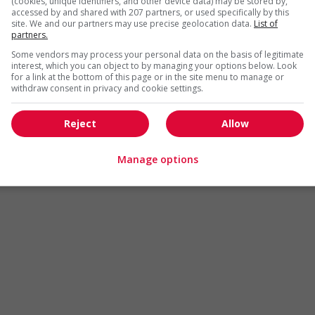
(cookies, unique identifiers, and other device data) may be stored by,
Arts et métiers de la mode
Automobile et transport
accessed by and shared with 207 partners, or used specifically by this
site. We and our partners may use precise geolocation data.
List of
Commerce / Offres de serv
partners.
Cadres supérieurs
diverses
Some vendors may process your personal data on the basis of legitimate
Comptabilité / Assurance
Construction / Manutention
interest, which you can object to by managing your options below. Look
for a link at the bottom of this page or in the site menu to manage or
Droit
Ingénierie / Sciences
withdraw consent in privacy and cookie settings.
Marketing / Communication
Ressources humaines
Reject
Allow
Tourisme / Hôtellerie
Santé
Services sociaux
Soutien administratif
Manage options
Technologies / médias numériques
Vente / Service à la clientèl