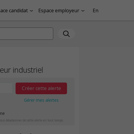
ace candidat
Espace employeur
En
eur industriel
Créer cette alerte
Gérer mes alertes
ine
ous désabonner de cette alerte en tout temps.