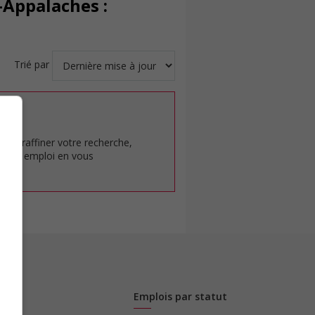
-Appalaches :
Trié par
at.
pour raffiner votre recherche,
rêt en emploi en vous
Emplois par statut