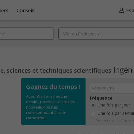
iers
Conseils
Esp
Ingéni
, sciences et techniques scientifiques
Gagnez du temps !
Avec l’Alerte recherche-
Fréquence
emploi, recevez la liste des
Une fois par jour
nouveaux postes
correspondant à cette
Une fois par sema
recherche !
Vous pourrez modifier ou v