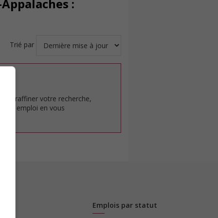
-Appalaches :
Trié par
at.
pour raffiner votre recherche,
rêt en emploi en vous
Emplois par statut