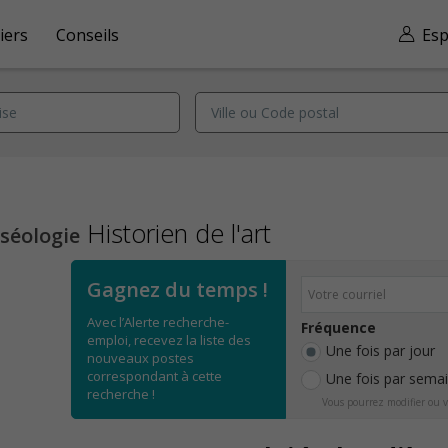
iers
Conseils
Esp
Historien de l'art
séologie
Gagnez du temps !
Avec l’Alerte recherche-
Fréquence
emploi, recevez la liste des
Une fois par jour
nouveaux postes
correspondant à cette
Une fois par sema
recherche !
Vous pourrez modifier ou v