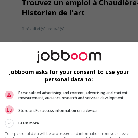
Trouvez un emploi à Chaudière
Historien de l'art
0 résultat(s) trouvé(s)
Désolé, cette recherche n'a produit aucun résult
Veuillez faire une nouvelle recherche.
Vous pouvez en tout temps utiliser nos outils 
ou chercher un poste selon votre profil d'inté
Jobboom asks for your consent to use your
inscrivant
comme membre Jobboom.
personal data to:
Personalised advertising and content, advertising and content
measurement, audience research and services development
Store and/or access information on a device
Learn more
Emplois par secteur
Your personal data will be processed and information from your device