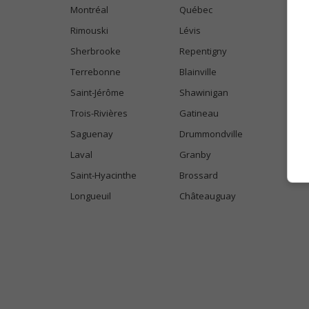
Montréal
Québec
Rimouski
Lévis
Sherbrooke
Repentigny
Terrebonne
Blainville
Saint-Jérôme
Shawinigan
Trois-Rivières
Gatineau
Saguenay
Drummondville
Laval
Granby
Saint-Hyacinthe
Brossard
Longueuil
Châteauguay