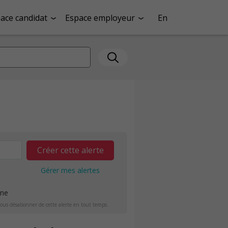
ace candidat
Espace employeur
En
Créer cette alerte
Gérer mes alertes
ine
ous désabonner de cette alerte en tout temps.