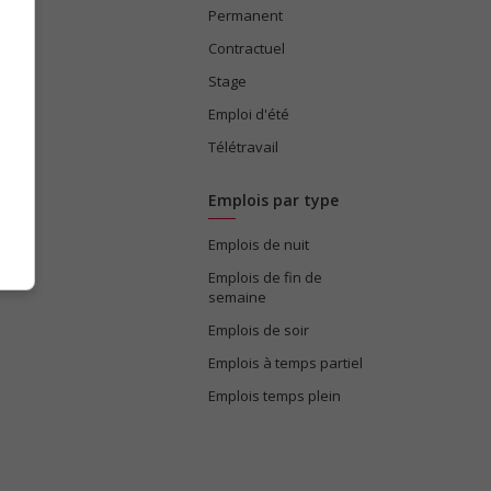
Permanent
ices
Contractuel
Stage
Emploi d'été
Télétravail
Emplois par type
Emplois de nuit
e
Emplois de fin de
semaine
Emplois de soir
Emplois à temps partiel
Emplois temps plein