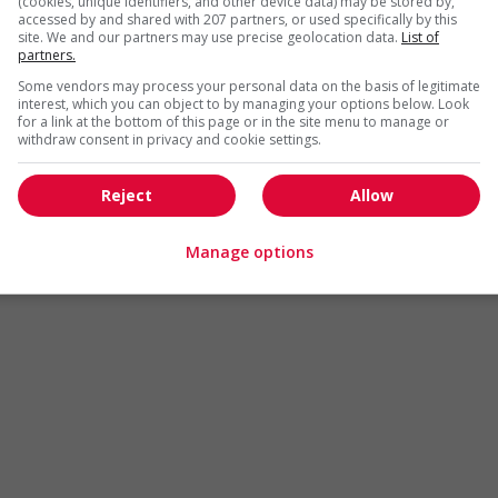
(cookies, unique identifiers, and other device data) may be stored by,
Arts et métiers de la mode
Automobile et transport
accessed by and shared with 207 partners, or used specifically by this
site. We and our partners may use precise geolocation data.
List of
Commerce / Offres de serv
partners.
Cadres supérieurs
diverses
Some vendors may process your personal data on the basis of legitimate
Comptabilité / Assurance
Construction / Manutention
interest, which you can object to by managing your options below. Look
for a link at the bottom of this page or in the site menu to manage or
Droit
Ingénierie / Sciences
withdraw consent in privacy and cookie settings.
Marketing / Communication
Ressources humaines
Reject
Allow
Tourisme / Hôtellerie
Santé
Services sociaux
Soutien administratif
Manage options
Technologies / médias numériques
Vente / Service à la clientèl