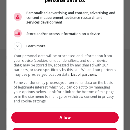
personal data to:
Vous pouvez en tout temps utiliser nos
outils pour raffiner votre recherche, ou
chercher un poste selon votre profil
Personalised advertising and content, advertising and
d'intérêt en emploi en vous
inscrivant
content measurement, audience research and
services development
comme membre Jobboom.
Store and/or access information on a device
Learn more
Your personal data will be processed and information from
Emplois par ville
your device (cookies, unique identifiers, and other device
data) may be stored by, accessed by and shared with 207
partners, or used specifically by this site. We and our partners
may use precise geolocation data.
List of partners.
Emplois par secteur
Some vendors may process your personal data on the basis
of legitimate interest, which you can object to by managing
Emplois par statut
your options below. Look for a link at the bottom of this page
or in the site menu to manage or withdraw consent in privacy
and cookie settings.
Emplois par type
Allow
Nos suggestions