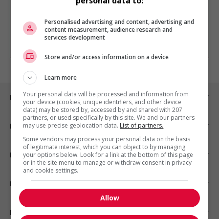
personal data to:
Vous pouvez en tout temps utiliser nos
outils pour raffiner votre recherche, ou
chercher un poste selon votre profil
Personalised advertising and content, advertising and
d'intérêt en emploi en vous
inscrivant
content measurement, audience research and
services development
comme membre Jobboom.
Store and/or access information on a device
Learn more
Your personal data will be processed and information from
Emplois par ville
your device (cookies, unique identifiers, and other device
data) may be stored by, accessed by and shared with 207
partners, or used specifically by this site. We and our partners
may use precise geolocation data.
List of partners.
Emplois par secteur
Some vendors may process your personal data on the basis
of legitimate interest, which you can object to by managing
Emplois par statut
your options below. Look for a link at the bottom of this page
or in the site menu to manage or withdraw consent in privacy
and cookie settings.
Emplois par type
Allow
Nos suggestions